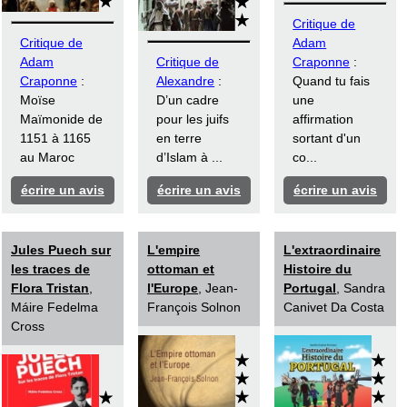
Critique de
Critique de
Adam
Adam
Critique de
Craponne
:
Craponne
:
Alexandre
:
Quand tu fais
Moïse
D’un cadre
une
Maïmonide de
pour les juifs
affirmation
1151 à 1165
en terre
sortant d'un
au Maroc
d’Islam à ...
co...
écrire un avis
écrire un avis
écrire un avis
Jules Puech sur
L'empire
L'extraordinaire
les traces de
ottoman et
Histoire du
Flora Tristan
,
l'Europe
, Jean-
Portugal
, Sandra
Máire Fedelma
François Solnon
Canivet Da Costa
Cross