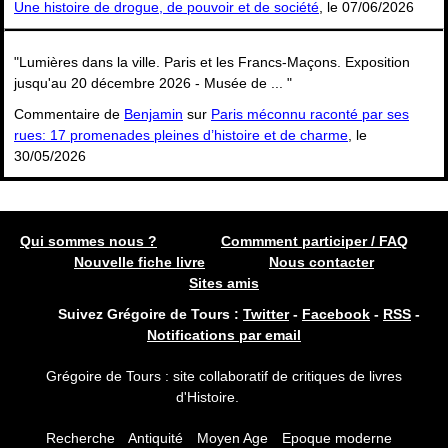
Une histoire de drogue, de pouvoir et de société
, le 07/06/2026
"Lumières dans la ville. Paris et les Francs-Maçons. Exposition
jusqu'au 20 décembre 2026 - Musée de ... "
Commentaire de
Benjamin
sur
Paris méconnu raconté par ses
rues: 17 promenades pleines d’histoire et de charme
, le
30/05/2026
Qui sommes nous ?
Commment participer / FAQ
Nouvelle fiche livre
Nous contacter
Sites amis
Suivez Grégoire de Tours :
Twitter
-
Facebook
-
RSS
-
Notifications par email
Grégoire de Tours : site collaboratif de critiques de livres
d'Histoire.
Recherche
Antiquité
Moyen Age
Epoque moderne