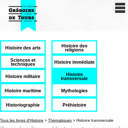
Se connecter
S'inscrire
Créer une fiche livre
Histoire des
Antiquité
Histoire des arts
religions
Moyen Age
Sciences et
Histoire immédiate
techniques
Epoque moderne
Histoire
Histoire militaire
transversale
Révolution et XIXe siècle
Histoire maritime
Mythologies
XXe siècle
Historiographie
Préhistoire
Autres civilisations
Tous les livres d'Histoire
>
Thématiques
> Histoire transversale
Thématiques