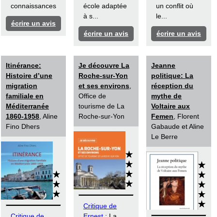
connaissances
école adaptée
un conflit où
à s...
le...
écrire un avis
écrire un avis
écrire un avis
Itinérance:
Je découvre La
Jeanne
Histoire d’une
Roche-sur-Yon
politique: La
migration
et ses environs
,
réception du
familiale en
Office de
mythe de
Méditerranée
tourisme de La
Voltaire aux
1860-1958
, Aline
Roche-sur-Yon
Femen
, Florent
Fino Dhers
Gabaude et Aline
Le Berre
Critique de
Critique de
Ernest
: La