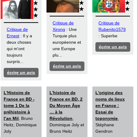
Critique de
Critique de
Critique de
Xirong
: Une
Rubenito1579
Ernest
: Il y a
Turquie plus
: Superbe
deux choses
européenne et
écrire un avis
qui m'ont
une Europe
toujours
plu...
surpris...
écrire un avis
écrire un avis
L'Histoire de
L'histoire de
L'origine des
France en BD -
France en BD, 2
noms de lieux
tome 1 De la
Du Moyen Âge
en France :
préhistoire à
… à la
Essai de
l’an Mil
, Bruno
Révolution
,
toponymie
,
Heitz, Dominique
Dominique Joly et
Stéphane
Joly
Bruno Heitz
Gendron