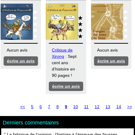
Aucun avis
Critique de
Aucun avis
Xirong
: Sept
écrire un avis
écrire un avis
cent ans
d'histoire en
90 pages !
écrire un avis
<<
5
6
7
8
9
10
11
12
13
14
>>
Derniers commentaires
" La fabrique de l’opinion : l’histoire à l’épreuve des fausses