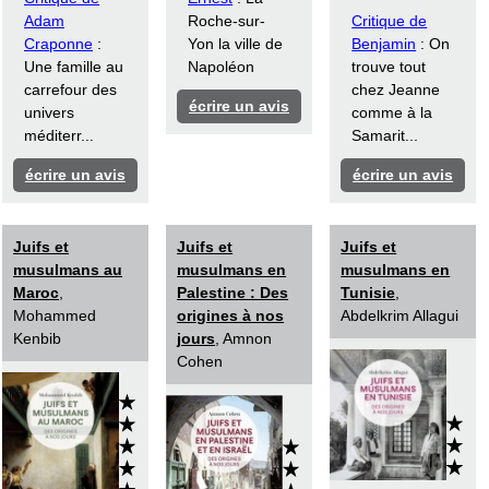
Adam
Roche-sur-
Critique de
Craponne
:
Yon la ville de
Benjamin
: On
Une famille au
Napoléon
trouve tout
carrefour des
chez Jeanne
écrire un avis
univers
comme à la
méditerr...
Samarit...
écrire un avis
écrire un avis
Juifs et
Juifs et
Juifs et
musulmans au
musulmans en
musulmans en
Maroc
,
Palestine : Des
Tunisie
,
Mohammed
origines à nos
Abdelkrim Allagui
Kenbib
jours
, Amnon
Cohen