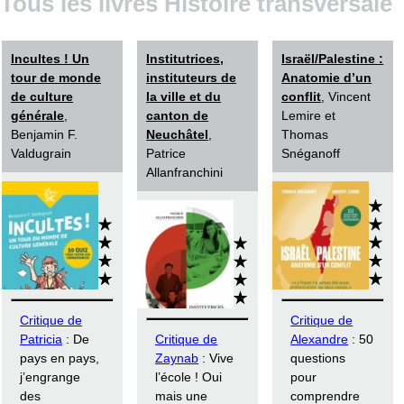
Tous les livres Histoire transversale
Incultes ! Un
Institutrices,
Israël/Palestine :
tour de monde
instituteurs de
Anatomie d’un
de culture
la ville et du
conflit
, Vincent
générale
,
canton de
Lemire et
Benjamin F.
Neuchâtel
,
Thomas
Valdugrain
Patrice
Snéganoff
Allanfranchini
Critique de
Critique de
Patricia
: De
Critique de
Alexandre
: 50
pays en pays,
Zaynab
: Vive
questions
j’engrange
l’école ! Oui
pour
des
mais une
comprendre