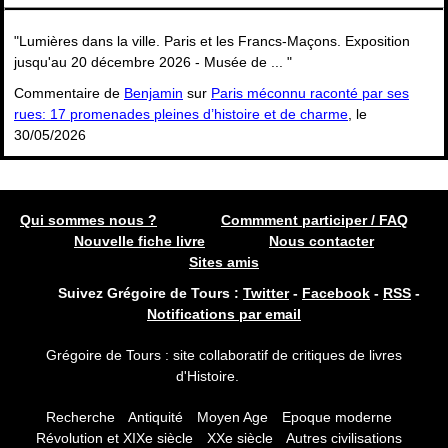
"Lumières dans la ville. Paris et les Francs-Maçons. Exposition
jusqu'au 20 décembre 2026 - Musée de ... "
Commentaire de
Benjamin
sur
Paris méconnu raconté par ses
rues: 17 promenades pleines d’histoire et de charme
, le
30/05/2026
Qui sommes nous ?
Commment participer / FAQ
Nouvelle fiche livre
Nous contacter
Sites amis
Suivez Grégoire de Tours :
Twitter
-
Facebook
-
RSS
-
Notifications par email
Grégoire de Tours : site collaboratif de critiques de livres
d'Histoire.
Recherche
Antiquité
Moyen Age
Epoque moderne
Révolution et XIXe siècle
XXe siècle
Autres civilisations