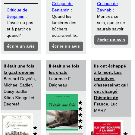
Critique de
Critique de
Critique de
Benjamin
:
Zaynab
:
Benjamin
:
Quand les
Montrez ce
L’avoir ou pas
lumières des
sein, que je ne
et à partir de
bûchers
saurais savoir
quand?
éclairaient le...
écrire un avis
écrire un avis
écrire un avis
Il était une fois
Il était une fois
Ils ont échappé
la gastronomie
,
les chats
,
à la mort. Les
Bernard Deyriès,
Laurence F.
tentatives
Michael Sadler,
Daigneau
d'assassinat qui
Daisy Sadler,
ont changé
Kilien Stengel et
l'histoire de
Degreef
France
, Luc
MARY