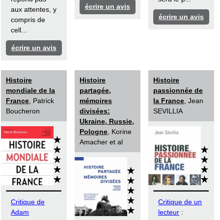
écrire un avis
aux attentes, y
écrire un avis
compris de
cell...
écrire un avis
Histoire
Histoire
Histoire
mondiale de la
partagée,
passionnée de
France
, Patrick
mémoires
la France
, Jean
Boucheron
divisées:
SEVILLIA
Ukraine, Russie,
Pologne
, Korine
Amacher et al
Critique de
Critique de un
Adam
lecteur
: