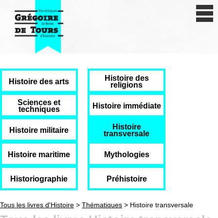
Se connecter
S'inscrire
Créer une fiche livre
Histoire des
Antiquité
Histoire des arts
religions
Moyen Age
Sciences et
Histoire immédiate
techniques
Epoque moderne
Histoire
Histoire militaire
transversale
Révolution et XIXe siècle
Histoire maritime
Mythologies
XXe siècle
Historiographie
Préhistoire
Autres civilisations
Tous les livres d'Histoire
>
Thématiques
> Histoire transversale
Thématiques