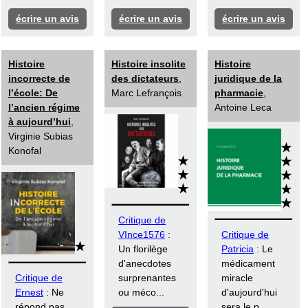
écrire un avis
écrire un avis
écrire un avis
Histoire
Histoire insolite
Histoire
incorrecte de
des dictateurs
,
juridique de la
l’école: De
Marc Lefrançois
pharmacie
,
l’ancien régime
Antoine Leca
à aujourd’hui
,
Virginie Subias
Konofal
Critique de
VInce1576
:
Critique de
Un florilège
Patricia
: Le
d'anecdotes
médicament
Critique de
surprenantes
miracle
Ernest
: Ne
ou méco...
d'aujourd'hui
répond pas
sera le p...