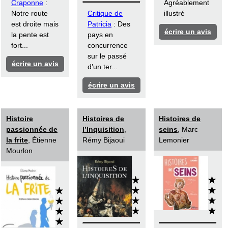
Craponne
:
Agréablement
Notre route
Critique de
illustré
est droite mais
Patricia
: Des
écrire un avis
la pente est
pays en
fort...
concurrence
sur le passé
écrire un avis
d’un ter...
écrire un avis
Histoire
Histoires de
Histoires de
passionnée de
l’Inquisition
,
seins
, Marc
la frite
, Étienne
Rémy Bijaoui
Lemonier
Mourlon