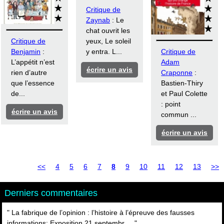
Critique de
Zaynab
: Le
chat ouvrit les
Critique de
yeux, Le soleil
Benjamin
:
y entra. L...
Critique de
L’appétit n’est
Adam
écrire un avis
rien d’autre
Craponne
:
que l’essence
Bastien-Thiry
de...
et Paul Colette
: point
écrire un avis
commun ...
écrire un avis
<<
4
5
6
7
8
9
10
11
12
13
>>
Derniers commentaires
" La fabrique de l’opinion : l’histoire à l’épreuve des fausses
informations: Exposition 21 septembr ... "