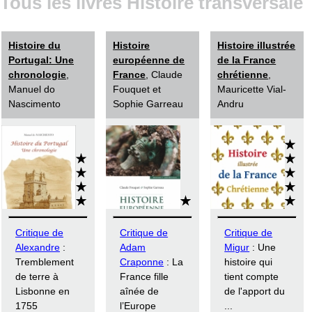
Tous les livres Histoire transversale
Histoire du
Histoire
Histoire illustrée
Portugal: Une
européenne de
de la France
chronologie
,
France
, Claude
chrétienne
,
Manuel do
Fouquet et
Mauricette Vial-
Nascimento
Sophie Garreau
Andru
Critique de
Critique de
Critique de
Alexandre
:
Adam
Migur
: Une
Tremblement
Craponne
: La
histoire qui
de terre à
France fille
tient compte
Lisbonne en
aînée de
de l'apport du
1755
l’Europe
...