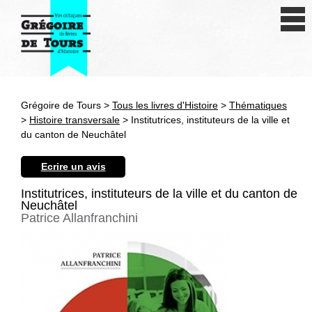
Se connecter
S'inscrire
Créer une fiche livre
Grégoire de Tours >
Tous les livres d'Histoire
>
Thématiques
Antiquité
>
Histoire transversale
> Institutrices, instituteurs de la ville et
du canton de Neuchâtel
Moyen Age
Ecrire un avis
Epoque moderne
Institutrices, instituteurs de la ville et du canton de
Neuchâtel
Révolution et XIXe siècle
Patrice Allanfranchini
XXe siècle
Autres civilisations
Thématiques