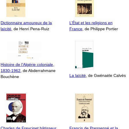
Dictionnaire amoureux de la
L’État et les religions en
laïcité
, de Henri Pena-Ruiz
France
, de Philippe Portier
Histoire de l'Algérie coloniale,
1830-1962
, de Abderrahmane
La laïcité
, de Gwénaële Calvès
Bouchène
Charles de Freycinet bâtisseur
Francis de Pressensé et la