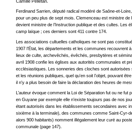
Camille Pelletan.
Ferdinand Sarrien, député radical modéré de Saône-et-Loire
pour un peu plus de sept mois. Clemenceau est ministre de l’I
devient ministre de l’Instruction publique et des cultes. Les é
camp laïque ; ces derniers sont 411 contre 174.
Les associations cultuelles catholiques ne sont pas constituée
1907 l’État, les départements et les communes recouvrent à titr
lieux de culte, archevêchés, évêchés, presbytères et sémina
avril 1908 confie les églises aux autorités communales et pré
ecclésiastiques. Les sonneries des cloches sont autorisées 
et les réunions publiques, quel qu'en soit l'objet, pouvant êt
il n’y a plus besoin de faire la déclaration des heures de mes
L’auteur évoque comment la Loi de Séparation fut ou ne fut p
en Guyane par exemple elle n’existe toujours pas de nos jo
étant autorisés dans les établissements secondaires avec inte
sixième à la terminale), des communes comme Saint-Cyr-d
alors 900 habitants) nomment illégalement leur curé au poste
communale (page 147).