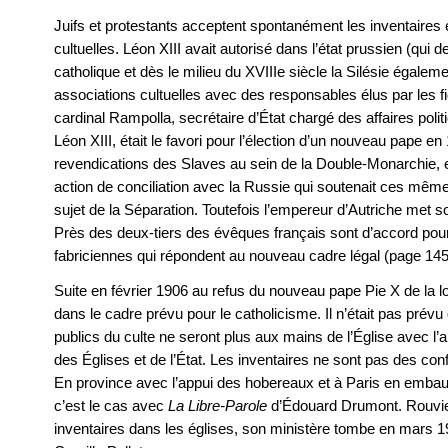
Juifs et protestants acceptent spontanément les inventaires 
cultuelles. Léon XIII avait autorisé dans l’état prussien (qu
catholique et dès le milieu du XVIIIe siècle la Silésie égalem
associations cultuelles avec des responsables élus par les f
cardinal Rampolla, secrétaire d’État chargé des affaires poli
Léon XIII, était le favori pour l’élection d’un nouveau pape en 
revendications des Slaves au sein de la Double-Monarchie, 
action de conciliation avec la Russie qui soutenait ces mêmes
sujet de la Séparation. Toutefois l’empereur d’Autriche met so
Près des deux-tiers des évêques français sont d’accord pour
fabriciennes qui répondent au nouveau cadre légal (page 145
Suite en février 1906 au refus du nouveau pape Pie X de la lo
dans le cadre prévu pour le catholicisme. Il n’était pas prév
publics du culte ne seront plus aux mains de l’Église avec l’a
des Églises et de l’État. Les inventaires ne sont pas des con
En province avec l’appui des hobereaux et à Paris en embau
c’est le cas avec
La Libre-Parole
d’Édouard Drumont. Rouvie
inventaires dans les églises, son ministère tombe en mars 1