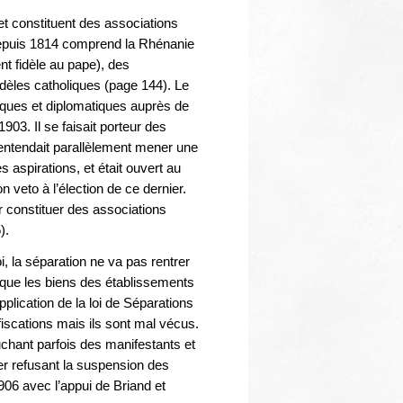
et constituent des associations
i depuis 1814 comprend la Rhénanie
ent fidèle au pape), des
idèles catholiques (page 144). Le
tiques et diplomatiques auprès de
1903. Il se faisait porteur des
entendait parallèlement mener une
 aspirations, et était ouvert au
n veto à l’élection de ce dernier.
 constituer des associations
).
i, la séparation ne va pas rentrer
u que les biens des établissements
pplication de la loi de Séparations
fiscations mais ils sont mal vécus.
chant parfois des manifestants et
r refusant la suspension des
906 avec l’appui de Briand et