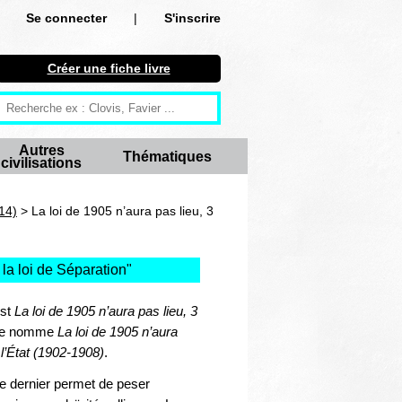
Se connecter
|
S'inscrire
Se connecter
Créer une fiche livre
S'inscrire
Créer une fiche livre
Autres
Thématiques
civilisations
Antiquité
Moyen Age
14)
> La loi de 1905 n’aura pas lieu, 3
Epoque moderne
la loi de Séparation
"
Révolution et XIXe siècle
est
La loi de 1905 n’aura pas lieu, 3
XXe siècle
 se nomme
La loi de 1905 n’aura
l’
État (1902-1908)
.
Autres civilisations
e dernier permet de peser