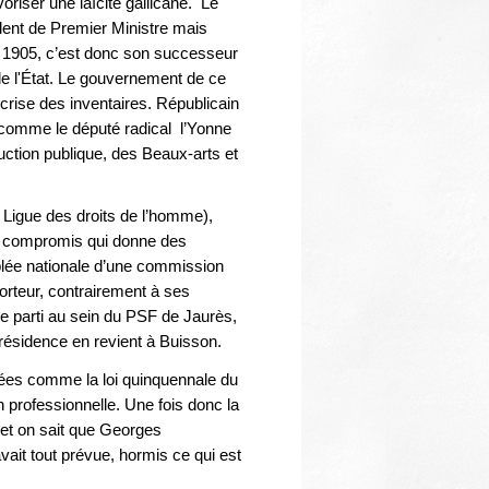
Thématiques
riser une laïcité gallicane. Le
lent de Premier Ministre mais
r 1905, c’est donc son successeur
 de l'État. Le gouvernement de ce
 crise des inventaires. Républicain
 comme le député radical l’Yonne
uction publique, des Beaux-arts et
 Ligue des droits de l’homme),
de compromis qui donne des
mblée nationale d’une commission
porteur, contrairement à ses
de parti au sein du PSF de Jaurès,
présidence en revient à Buisson.
quées comme la loi quinquennale du
on professionnelle. Une fois donc la
r et on sait que Georges
vait tout prévue, hormis ce qui est