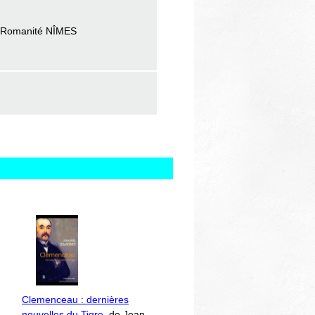
a Romanité NÎMES
Clemenceau : dernières
nouvelles du Tigre
, de Jean-