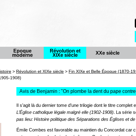
Epoque
Révolution et
XXe siècle
moderne
XIXe siècle
istoire
>
Révolution et XIXe siècle
>
Fin XIXe et Belle Époque (1870-19
 (1905-1908)
Avis de Benjamin : "
On plombe la dent du pape contre 
Il s’agit là du dernier tome d’une trilogie dont le titre complet 
L’
Église catholique légale malgré elle (1902-1908)
. La série
pas lieu: Histoire politique des Séparations des
Églises et de 
Émile Combes est favorable au maintien du Concordat car c