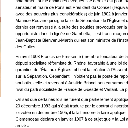
notamment sur le choix des évêques. Ce dernier est pour favo
sénateur et maire de Pons est Président du Conseil (l’équiva
avec des pouvoirs plus considérables) de juin 1902 à janvie
Maurice Rouvier qui signe la loi de Séparation de l'Église et
dernier est renversé à la suite des troubles provoqués par la
opportuniste dans la lignée de Gambetta, il est franc-maçon
Jean-Baptiste Bienvenu-Martin qui est son ministre de l'Instr
des Cultes.
En avril 1903 Francis de Pressenté (membre fondateur de la
député socialiste réformiste du Rhône favorable à une loi 
garanties de l'État aux Églises, obtient la création à l’Asse
sur la Séparation. Cependant il n’obtient pas le poste de rap
souhaits, celle-ci revenant à Aristide Briand, son camarade 
rival du parti socialiste de France de Guesde et Vaillant. La 
On sait que certaines lois ne furent que partiellement appli
20 décembre 1993 qui s’était traduite par le contrat d’inserti
loi votée en décembre 1905, il fallait encore la faire applique
Clemenceau déclara en janvier 1907 à ce sujet que « la Loi a
arrivé ».