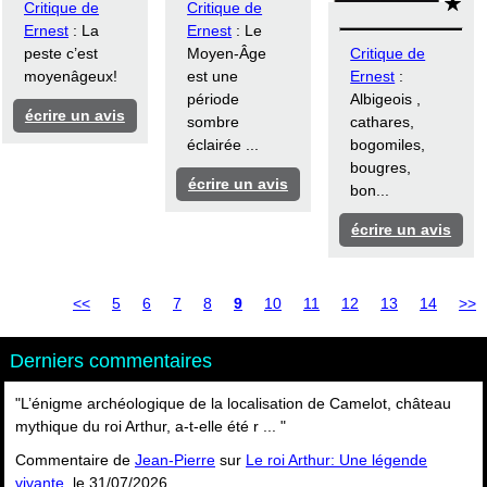
Critique de
Critique de
Ernest
: La
Ernest
: Le
peste c’est
Moyen-Âge
Critique de
moyenâgeux!
est une
Ernest
:
période
Albigeois ,
écrire un avis
sombre
cathares,
éclairée ...
bogomiles,
bougres,
écrire un avis
bon...
écrire un avis
<<
5
6
7
8
9
10
11
12
13
14
>>
Derniers commentaires
"L’énigme archéologique de la localisation de Camelot, château
mythique du roi Arthur, a-t-elle été r ... "
Commentaire de
Jean-Pierre
sur
Le roi Arthur: Une légende
vivante
, le 31/07/2026