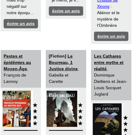
mais trop
je mens, je v...
Critique de
négatif sur
Xirong
:
écrire un avis
notre époqu...
Aliénor et le
mystère de
écrire un avis
l’Ombrière
écrire un avis
Pestes et
[Fiction]
Le
Les Cathares
épidémies au
Bourreau, 1
entre mythe et
Moyen-Âge
,
Justice divine
,
réalité
,
François de
Gabella et
Dominique
Lannoy
Carette
Dieltiens et Jean-
Louis Socquet
Juglard