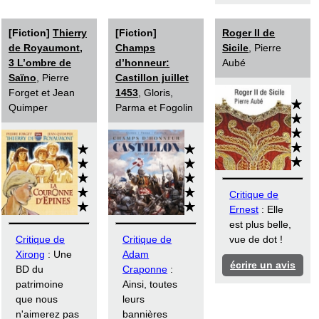
[Fiction]
Thierry
[Fiction]
Roger II de
de Royaumont,
Champs
Sicile
, Pierre
3 L’ombre de
d’honneur:
Aubé
Saïno
, Pierre
Castillon juillet
Forget et Jean
1453
, Gloris,
Quimper
Parma et Fogolin
Critique de
Ernest
: Elle
est plus belle,
Critique de
Critique de
vue de dot !
Xirong
: Une
Adam
écrire un avis
BD du
Craponne
:
patrimoine
Ainsi, toutes
que nous
leurs
n'aimerez pas
bannières