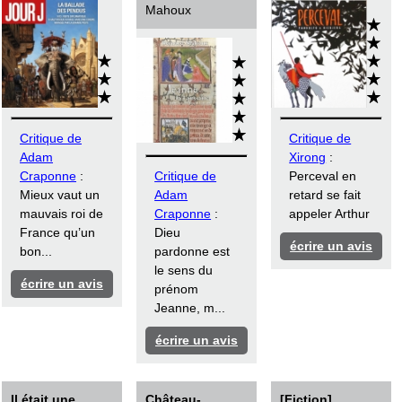
Mahoux
Critique de
Critique de
Adam
Xirong
:
Craponne
:
Critique de
Perceval en
Mieux vaut un
Adam
retard se fait
mauvais roi de
Craponne
:
appeler Arthur
France qu’un
Dieu
écrire un avis
bon...
pardonne est
le sens du
écrire un avis
prénom
Jeanne, m...
écrire un avis
Il était une
Château-
[Fiction]