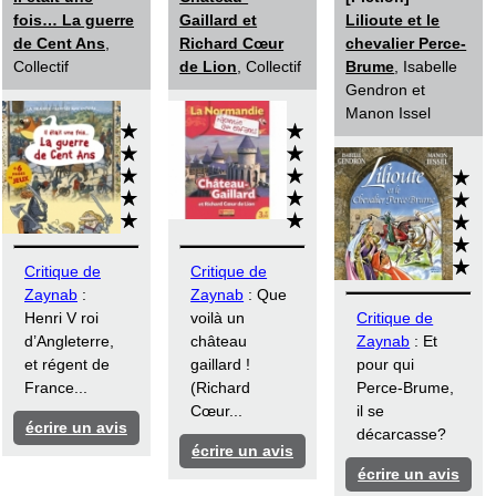
fois… La guerre
Gaillard et
Lilioute et le
de Cent Ans
,
Richard Cœur
chevalier Perce-
Collectif
de Lion
, Collectif
Brume
, Isabelle
Gendron et
Manon Issel
Critique de
Critique de
Zaynab
:
Zaynab
: Que
Henri V roi
voilà un
Critique de
d’Angleterre,
château
Zaynab
: Et
et régent de
gaillard !
pour qui
France...
(Richard
Perce-Brume,
Cœur...
il se
écrire un avis
décarcasse?
écrire un avis
écrire un avis