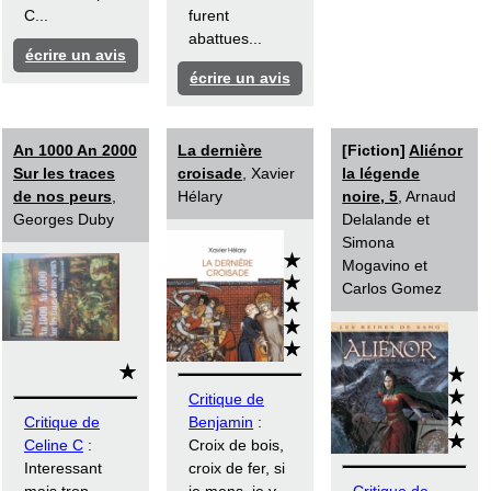
C...
furent
abattues...
écrire un avis
écrire un avis
An 1000 An 2000
La dernière
[Fiction]
Aliénor
Sur les traces
croisade
, Xavier
la légende
de nos peurs
,
Hélary
noire, 5
, Arnaud
Georges Duby
Delalande et
Simona
Mogavino et
Carlos Gomez
Critique de
Critique de
Benjamin
:
Celine C
:
Croix de bois,
Interessant
croix de fer, si