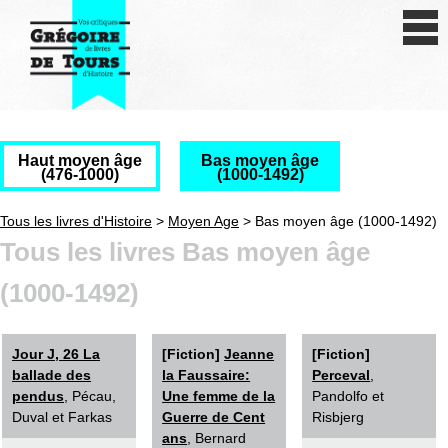
Se connecter
S'inscrire
Créer une fiche livre
Haut moyen âge
Bas moyen âge
Antiquité
(476-1000)
(1000-1492)
Moyen Age
Tous les livres d'Histoire
>
Moyen Age
> Bas moyen âge (1000-1492)
Tous les livres Bas moyen âge
Epoque moderne
(1000-1492)
Révolution et XIXe siècle
XXe siècle
Jour J, 26 La
[Fiction]
Jeanne
[Fiction]
ballade des
la Faussaire:
Perceval
,
Autres civilisations
pendus
, Pécau,
Une femme de la
Pandolfo et
Duval et Farkas
Guerre de Cent
Risbjerg
Thématiques
ans
, Bernard