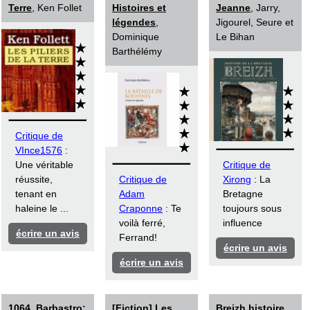
Terre
, Ken Follet
Histoires et
Jeanne
, Jarry,
légendes
,
Jigourel, Seure et
Dominique
Le Bihan
Barthélémy
Critique de
VInce1576
:
Une véritable
Critique de
réussite,
Critique de
Xirong
: La
tenant en
Adam
Bretagne
haleine le ...
Craponne
: Te
toujours sous
voilà ferré,
influence
écrire un avis
Ferrand!
écrire un avis
écrire un avis
1064, Barbastro:
[Fiction]
Les
Breizh histoire