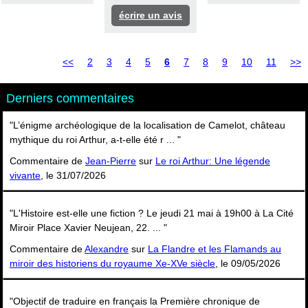
écrire un avis
<<
2
3
4
5
6
7
8
9
10
11
>>
Derniers commentaires
"L’énigme archéologique de la localisation de Camelot, château
mythique du roi Arthur, a-t-elle été r ... "
Commentaire de
Jean-Pierre
sur
Le roi Arthur: Une légende
vivante
, le 31/07/2026
"L'Histoire est-elle une fiction ? Le jeudi 21 mai à 19h00 à La Cité
Miroir Place Xavier Neujean, 22. ... "
Commentaire de
Alexandre
sur
La Flandre et les Flamands au
miroir des historiens du royaume Xe-XVe siècle
, le 09/05/2026
"Objectif de traduire en français la Première chronique de