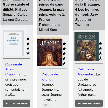
Guerre sainte et
reines de sang.
de la Bretagne,
djihâd
, Philippe
Jeanne, la male
4 Les hommes
Sénac et Carlos
reine, volume 1
,
du nord
, Jarry,
Laliena Corbera
France
Jigourel et
Richemond et
Tavernier
Michel Suro
Critique de
Adam
Critique de
Craponne
: Et
Critique de
Alexandre
: Le
si la première
Xirong
:
duc de
croisade
Jeanne,
Bretagne se
remontait non
Jeanne ma
fait appeler
à 10...
sœur Jeanne
Arthur par...
ne vois-tu
écrire un avis
écrire un avis
rien...