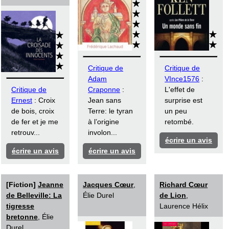
Critique de
Critique de
Adam
VInce1576
:
Critique de
Craponne
:
L'effet de
Ernest
: Croix
Jean sans
surprise est
de bois, croix
Terre: le tyran
un peu
de fer et je me
à l’origine
retombé.
retrouv...
involon...
écrire un avis
écrire un avis
écrire un avis
[Fiction]
Jeanne
Jacques Cœur
,
Richard Cœur
de Belleville: La
Élie Durel
de Lion
,
tigresse
Laurence Hélix
bretonne
, Élie
Durel