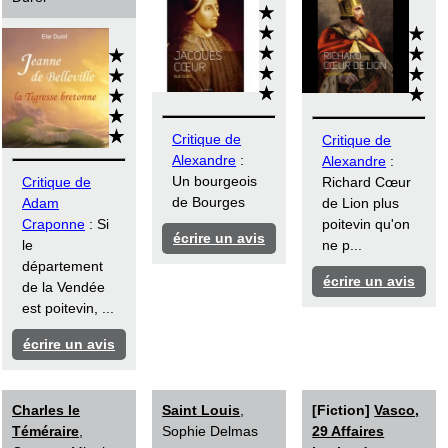
Critique de
Critique de
Alexandre
:
Alexandre
:
Un bourgeois
Critique de
Richard Cœur
de Bourges
Adam
de Lion plus
Craponne
: Si
poitevin qu'on
écrire un avis
le
ne p...
département
écrire un avis
de la Vendée
est poitevin, ...
écrire un avis
Charles le
Saint Louis
,
[Fiction]
Vasco,
Téméraire
,
Sophie Delmas
29 Affaires