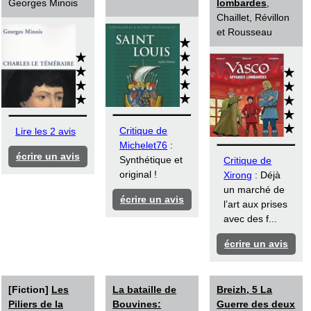
Georges Minois
lombardes
,
Chaillet, Révillon
et Rousseau
Critique de
Lire les 2 avis
Michelet76
:
écrire un avis
Synthétique et
Critique de
original !
Xirong
: Déjà
un marché de
écrire un avis
l’art aux prises
avec des f...
écrire un avis
[Fiction]
Les
La bataille de
Breizh, 5 La
Piliers de la
Bouvines:
Guerre des deux