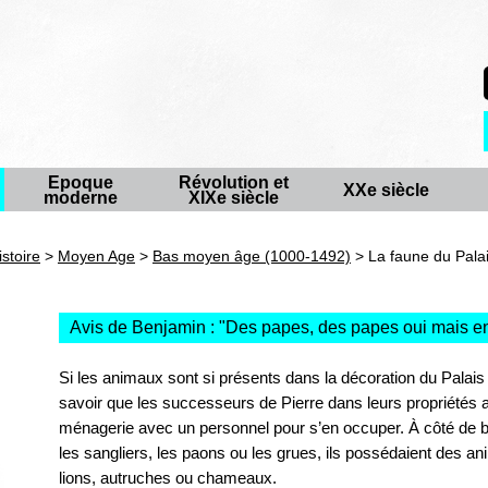
Epoque
Révolution et
XXe siècle
moderne
XIXe siècle
istoire
>
Moyen Age
>
Bas moyen âge (1000-1492)
> La faune du Palai
Avis de Benjamin : "
Des papes, des papes oui mais en
:
Si les animaux sont si présents dans la décoration du Palais 
savoir que les successeurs de Pierre dans leurs propriétés a
ménagerie avec un personnel pour s’en occuper. À côté de
les sangliers, les paons ou les grues, ils possédaient des
lions, autruches ou chameaux.