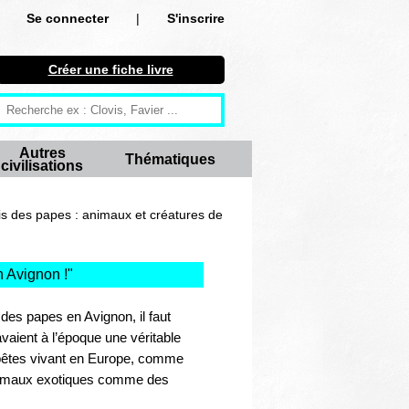
Se connecter
|
S'inscrire
Se connecter
Créer une fiche livre
S'inscrire
Créer une fiche livre
Autres
Thématiques
civilisations
Antiquité
Moyen Age
s des papes : animaux et créatures de
Epoque moderne
 Avignon !
"
Révolution et XIXe siècle
des papes en Avignon, il faut
XXe siècle
vaient à l’époque une véritable
 bêtes vivant en Europe, comme
Autres civilisations
 animaux exotiques comme des