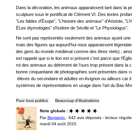
Dans la décoration, les animaux apparaissent tant dans la pe
sculpture sous le pontificat de Clément VI. Des textes profa
"Les fables d’Ésope", "L’histoire des animaux" d’Aristote, "L’Hi
ÉLes étymologies" d’Isidore de Séville et "Le Physiologus".
Ne sont pas représentés seulement des animaux ayant une 
mais des figures qui aujourd’hui nous apparaissent légendaires
des gens du monde médiéval comme des êtres réels) ; ainsi tro
est rappelé que si le lion est si présent c’est parce que l’Églis
roi des animaux au détriment de l’ours trop présent dans la 
bonne cinquantaine de photographies sont présentes dans cet
élèves du secondaire et adultes en Avignon ou ailleurs car i
systèmes de représentations en usage dans l’art du Bas-
Pour tous publics
Beaucoup d'illustrations
Note globale :
Par
Benjamin
- 642 avis déposés - lecteur régulie
mardi 04 août 2015