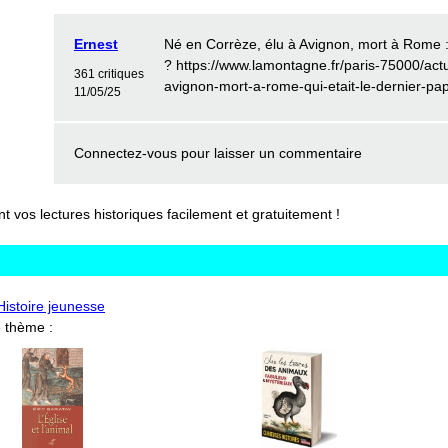
Ernest
Né en Corrèze, élu à Avignon, mort à Rome : 
? https://www.lamontagne.fr/paris-75000/actu
361 critiques
avignon-mort-a-rome-qui-etait-le-dernier-p
11/05/25
Connectez-vous
pour laisser un commentaire
vos lectures historiques facilement et gratuitement !
'Histoire jeunesse
 thème :