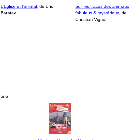
L’Église et l’animal
, de Éric
Sur les traces des animaux
Baratay
fabuleux & mystérieux
, de
Christian Vignol
orie :