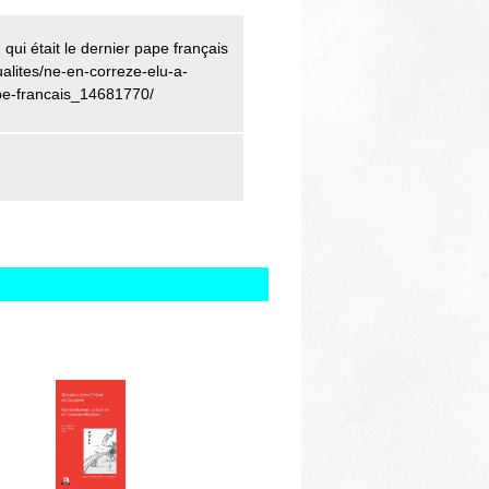
qui était le dernier pape français
alites/ne-en-correze-elu-a-
ape-francais_14681770/