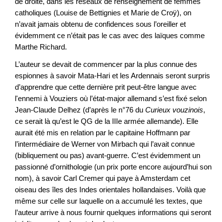
de droite, dans les réseaux de renseignement de femmes
catholiques (Louise de Bettignies et Marie de Croÿ), on
n’avait jamais obtenu de confidences sous l’oreiller et
évidemment ce n’était pas le cas avec des laïques comme
Marthe Richard.
L’auteur se devait de commencer par la plus connue des
espionnes à savoir Mata-Hari et les Ardennais seront surpris
d’apprendre que cette dernière prit peut-être langue avec
l'ennemi à Vouziers où l’état-major allemand s’est fixé selon
Jean-Claude Delhez (d’après le n°76 du
Curieux vouzinois
,
ce serait là qu’est le QG de la IIIe armée allemande). Elle
aurait été mis en relation par le capitaine Hoffmann par
l’intermédiaire de Werner von Mirbach qui l’avait connue
(bibliquement ou pas) avant-guerre. C’est évidemment un
passionné d’ornithologie (un prix porte encore aujourd’hui son
nom), à savoir Carl Cremer qui paye à Amsterdam cet
oiseau des îles des Indes orientales hollandaises. Voilà que
même sur celle sur laquelle on a accumulé les textes, que
l’auteur arrive à nous fournir quelques informations qui seront