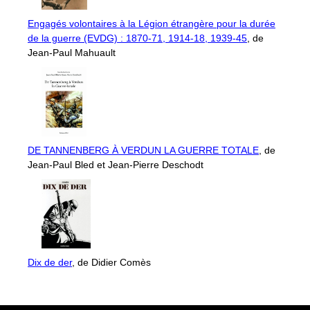
Engagés volontaires à la Légion étrangère pour la durée
de la guerre (EVDG) : 1870-71, 1914-18, 1939-45
, de
Jean-Paul Mahuault
DE TANNENBERG À VERDUN LA GUERRE TOTALE
, de
Jean-Paul Bled et Jean-Pierre Deschodt
Dix de der
, de Didier Comès