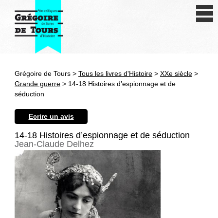
Se connecter
S'inscrire
Créer une fiche livre
Grégoire de Tours >
Tous les livres d'Histoire
>
XXe siècle
>
Antiquité
Grande guerre
> 14-18 Histoires d’espionnage et de
séduction
Moyen Age
Ecrire un avis
Epoque moderne
14-18 Histoires d’espionnage et de séduction
Jean-Claude Delhez
Révolution et XIXe siècle
XXe siècle
Autres civilisations
Thématiques