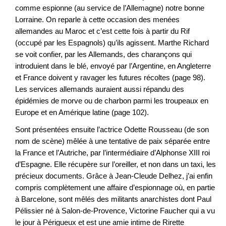
comme espionne (au service de l’Allemagne) notre bonne
Lorraine. On reparle à cette occasion des menées
allemandes au Maroc et c’est cette fois à partir du Rif
(occupé par les Espagnols) qu’ils agissent. Marthe Richard
se voit confier, par les Allemands, des charançons qui
introduient dans le blé, envoyé par l’Argentine, en Angleterre
et France doivent y ravager les futures récoltes (page 98).
Les services allemands auraient aussi répandu des
épidémies de morve ou de charbon parmi les troupeaux en
Europe et en Amérique latine (page 102).
Sont présentées ensuite l’actrice Odette Rousseau (de son
nom de scène) mêlée à une tentative de paix séparée entre
la France et l’Autriche, par l’intermédiaire d’Alphonse XIII roi
d’Espagne. Elle récupère sur l’oreiller, et non dans un taxi, les
précieux documents. Grâce à Jean-Cleude Delhez, j’ai enfin
compris complètement une affaire d’espionnage où, en partie
à Barcelone, sont mêlés des militants anarchistes dont Paul
Pélissier né à Salon-de-Provence, Victorine Faucher qui a vu
le jour à Périgueux et est une amie intime de Rirette