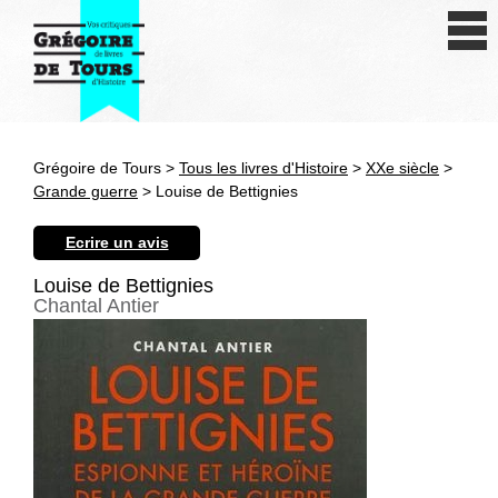
Se connecter
S'inscrire
Créer une fiche livre
Grégoire de Tours >
Tous les livres d'Histoire
>
XXe siècle
>
Antiquité
Grande guerre
> Louise de Bettignies
Moyen Age
Ecrire un avis
Epoque moderne
Louise de Bettignies
Chantal Antier
Révolution et XIXe siècle
XXe siècle
Autres civilisations
Thématiques