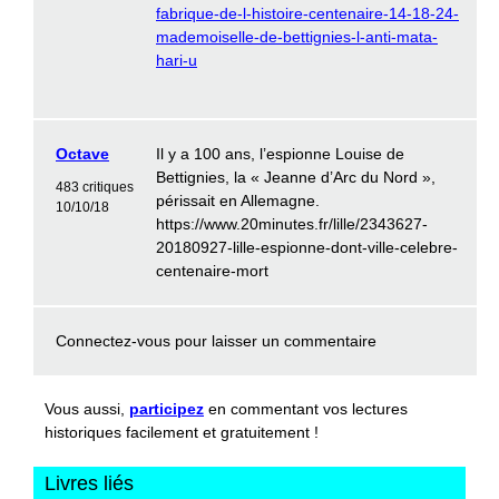
fabrique-de-l-histoire-centenaire-14-18-24-
mademoiselle-de-bettignies-l-anti-mata-
hari-u
Octave
Il y a 100 ans, l’espionne Louise de
Bettignies, la « Jeanne d’Arc du Nord »,
483 critiques
périssait en Allemagne.
10/10/18
https://www.20minutes.fr/lille/2343627-
20180927-lille-espionne-dont-ville-celebre-
centenaire-mort
Connectez-vous
pour laisser un commentaire
Vous aussi,
participez
en commentant vos lectures
historiques facilement et gratuitement !
Livres liés