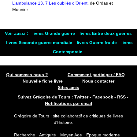
L’ambulance 13, 7 Les oubliés d’Orient
, de Ordas et
Mounier
Voir aussi :
livres Grande guerre
livres Entre deux guerres
livres Seconde guerre mondiale
livres Guerre froide
livres
Contemporain
Qui sommes nous ?
Commment participer / FAQ
Nouvelle fiche livre
Nous contacter
Sites amis
Suivez Grégoire de Tours :
Twitter
-
Facebook
-
RSS
-
Notifications par email
Grégoire de Tours : site collaboratif de critiques de livres
d'Histoire.
Recherche
Antiquité
Moyen Age
Epoque moderne