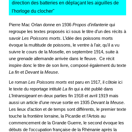
direction des batteries en déplaçant les aiguilles de
l'horloge du clocher
"
Pierre Mac Orlan donne en 1936
Propos d'infanterie
qui
regroupe les textes proposés ici sous le titre d’un des récits à
savoir
Les Poissons morts
. L’idée des poissons morts
évoque la multitude de poissons, le ventre à l’air, qu'il a vu
suivre le cours de la Moselle, en septembre 1914, suite à
une grenade allemande arrivée dans le fleuve. Ce récit
inspire donc le titre de son livre, composé également du texte
La fin
et
Devant la Meuse
.
Le roman
Les Poissons morts
est paru en 1917, il côtoie ici
le texte du reportage intitulé
La fin
qui a été publié dans
L’Intransigeant
en deux parties fin 1918 et avril 1919 mais
aussi un article d’une revue sortie en 1935
Devant la Meuse
.
Les lieux d’action et de temps sont différents, le premier texte
touche la frontière lorraine, la Picardie et l’Artois au
commencement de la Grande Guerre, le second évoque les
débuts de l’occupation française de la Rhénanie après la