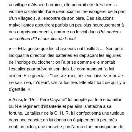
un village d'Alsace-Lorraine, elle pourrait être très bien la
victime collatérale d’une dénonciation mensongère, de la part
d’un villageois, à l’encontre de son père. Des situations
malveillantes aboutirent parfois un peu plus heureusement à
des emprisonnements, comme on le voit dans
Prisonniers
au château d’If et aux îles du Frioul
.
« — Et la gosse que les chasseurs ont fusillé à .... Son père
indiquait la direction des batteries en déplaçant les aiguilles
de l'horloge du clocher ; on l'a prise comme elle montait
l'escalier pour prévenir son dab. Le commandant l'a fait
arrêter. Elle gueulait : "Laissez-moi, m'sieur, laissez-moi. Je
ne sais rien, m'sieur". On l’a fusillée. Elle était tout ce qu'il y a
d'gentille. »
« Ainsi, le "Petit Père Cayatte" fut adopté par le 5 e bataillon
du N e régiment d'infanterie et par ainsi s'attacha à sa
fortune. Le tailleur de la C. H. R. lui confectionna une tunique
dans une capote; on lui donna un équipement à peu près
neuf, un bidon, une musette ; on l'arma d'un mousqueton de