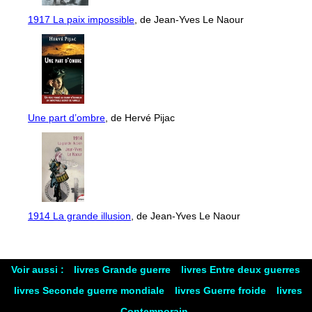
1917 La paix impossible
, de Jean-Yves Le Naour
Une part d’ombre
, de Hervé Pijac
1914 La grande illusion
, de Jean-Yves Le Naour
Voir aussi :
livres Grande guerre
livres Entre deux guerres
livres Seconde guerre mondiale
livres Guerre froide
livres
Contemporain