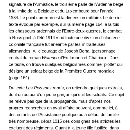
signature de l’Armistice, le troisième parle de l’Ardenne belge
à la limite de la Belgique et du Luxembourg pour l’année
1934. Le point commun est la dimension militaire. Le dernier
texte évoque par exemple, sur la même page 164, à la fois
les chasseurs ardennais de l’Entre-deux-guerres, le combat
à Rossignol à l’été 1914 « où toute une division d’infanterie
coloniale française fut anéantie par les mitrailleuses
allemandes », le courage de Joseph Berta (personnage
central du roman
Waterloo
d’Erckmann et Chatrian). Dans
ce texte, on trouve quelques belgicismes comme "piotte" qui
désigne un soldat belge de la Première Guerre mondiale
(page 164).
Du texte
Les Poissons morts
, on retiendra quelques extraits,
dont un autour d’un jeune garçon qui suit les soldats. Ce sujet
ne relève pas que de la propagande, mais d’après nos
propres recherches on avait affaire souvent, comme ici, à
des enfants de l’Assistance publique ou à défaut de famille
très nombreuse, début 1915 des consignes très strictes les
excluent des régiments. Quant à la jeune fille fusillée, dans