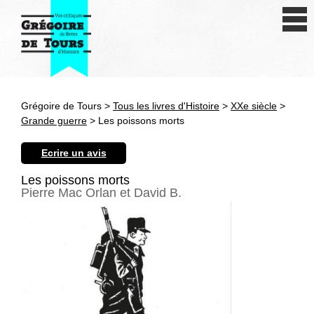
Se connecter
S'inscrire
Créer une fiche livre
Grégoire de Tours >
Tous les livres d'Histoire
>
XXe siècle
>
Antiquité
Grande guerre
> Les poissons morts
Moyen Age
Ecrire un avis
Epoque moderne
Les poissons morts
Pierre Mac Orlan et David B.
Révolution et XIXe siècle
XXe siècle
Autres civilisations
Thématiques