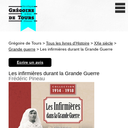
Se connecter
S'inscrire
Créer une fiche livre
Grégoire de Tours >
Tous les livres d'Histoire
>
XXe siècle
>
Antiquité
Grande guerre
> Les infirmières durant la Grande Guerre
Moyen Age
Ecrire un avis
Epoque moderne
Les infirmières durant la Grande Guerre
Frédéric Pineau
Révolution et XIXe siècle
XXe siècle
Autres civilisations
Thématiques