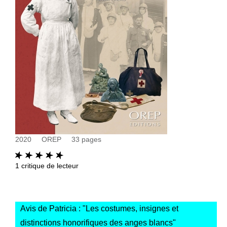
2020
OREP
33
pages
1
critique de lecteur
Avis de Patricia : "
Les costumes, insignes et
distinctions honorifiques des anges blancs
"