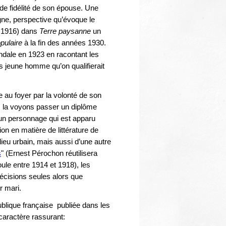
Thématiques
e de fidélité de son épouse. Une
gne, perspective qu’évoque le
n 1916) dans
Terre paysanne
un
pulaire
à la fin des années 1930.
dale en 1923 en racontant les
 jeune homme qu’on qualifierait
 au foyer par la volonté de son
us la voyons passer un diplôme
, un personnage qui est apparu
n en matière de littérature de
lieu urbain, mais aussi d’une autre
s
" (Ernest Pérochon réutilisera
ule entre 1914 et 1918), les
décisions seules alors que
r mari.
publique française publiée dans les
 caractère rassurant: