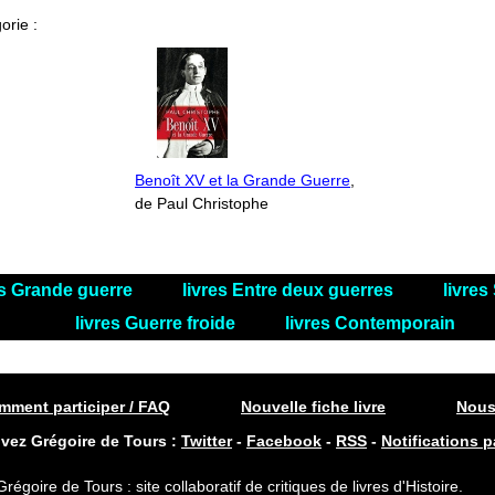
orie :
Benoît XV et la Grande Guerre
,
de Paul Christophe
es Grande guerre
livres Entre deux guerres
livre
livres Guerre froide
livres Contemporain
ment participer / FAQ
Nouvelle fiche livre
Nous
ivez Grégoire de Tours :
Twitter
-
Facebook
-
RSS
-
Notifications p
Grégoire de Tours : site collaboratif de critiques de livres d'Histoire.