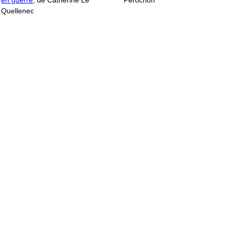
en guerre
, de Catherine Le
Pérochon
Quellenec