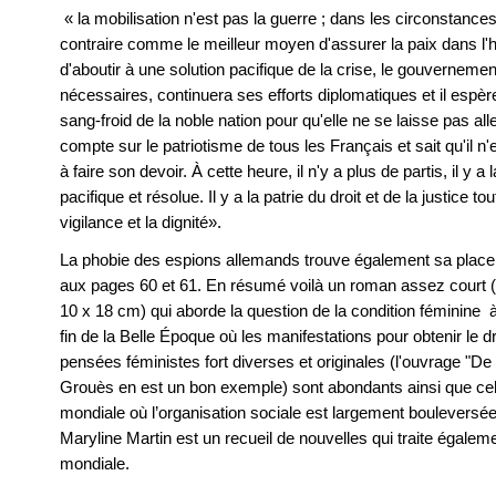
« la mobilisation n'est pas la guerre ; dans les circonstance
contraire comme le meilleur moyen d'assurer la paix dans l'h
d'aboutir à une solution pacifique de la crise, le gouvernemen
nécessaires, continuera ses efforts diplomatiques et il espère
sang-froid de la noble nation pour qu'elle ne se laisse pas aller
compte sur le patriotisme de tous les Français et sait qu'il n'
à faire son devoir. À cette heure, il n'y a plus de partis, il y a
pacifique et résolue. Il y a la patrie du droit et de la justice t
vigilance et la dignité».
La phobie des espions allemands trouve également sa place 
aux pages 60 et 61. En résumé voilà un roman assez court (
10 x 18 cm) qui aborde la question de la condition féminine à
fin de la Belle Époque où les manifestations pour obtenir le dro
pensées féministes fort diverses et originales (l'ouvrage "De 
Grouès en est un bon exemple) sont abondants ainsi que cel
mondiale où l’organisation sociale est largement bouleversée
Maryline Martin est un recueil de nouvelles qui traite égale
mondiale.