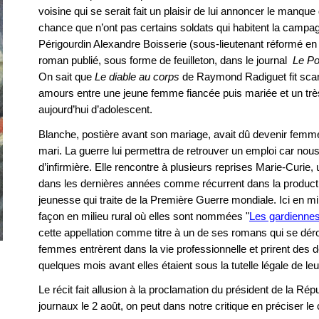
voisine qui se serait fait un plaisir de lui annoncer le manqu
chance que n’ont pas certains soldats qui habitent la campa
Périgourdin Alexandre Boisserie (sous-lieutenant réformé e
roman publié, sous forme de feuilleton, dans le journal
Le Po
On sait que
Le diable au corps
de Raymond Radiguet fit scan
amours entre une jeune femme fiancée puis mariée et un très
aujourd’hui d’adolescent.
Blanche, postière avant son mariage, avait dû devenir femme
mari. La guerre lui permettra de retrouver un emploi car no
d’infirmière. Elle rencontre à plusieurs reprises Marie-Curie
dans les dernières années comme récurrent dans la productio
jeunesse qui traite de la Première Guerre mondiale. Ici en mi
façon en milieu rural où elles sont nommées "
Les gardienne
cette appellation comme titre à un de ses romans qui se déro
femmes entrèrent dans la vie professionnelle et prirent des 
quelques mois avant elles étaient sous la tutelle légale de leu
Le récit fait allusion à la proclamation du président de la Ré
journaux le 2 août, on peut dans notre critique en préciser le