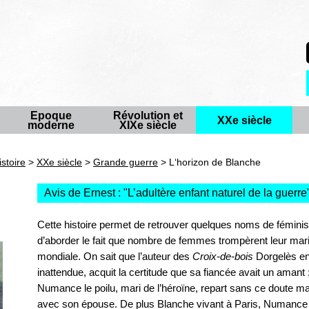
Epoque
Révolution et
XXe siècle
moderne
XIXe siècle
istoire
>
XXe siècle
>
Grande guerre
> L‘horizon de Blanche
Avis de Ernest : "
L’adultère enfant naturel de la guerre
Cette histoire permet de retrouver quelques noms de féminis
d’aborder le fait que nombre de femmes trompèrent leur mar
mondiale. On sait que l’auteur des
Croix-de-bois
Dorgelès en
inattendue, acquit la certitude que sa fiancée avait un amant
Numance le poilu, mari de l’héroïne, repart sans ce doute m
avec son épouse. De plus Blanche vivant à Paris, Numance n