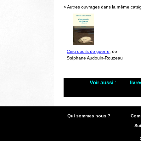
> Autres ouvrages dans la même catég
Cinq deuils de guerre
, de
Stéphane Audouin-Rouzeau
Voir aussi :
livr
Qui sommes nous ?
Comm
Su