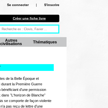
Se connecter
|
S'inscrire
Se connecter
Créer une fiche livre
S'inscrire
Créer une fiche livre
Autres
Thématiques
civilisations
Antiquité
Moyen Age
Epoque moderne
"
Révolution et XIXe siècle
tes de la Belle Époque et
i durant la Première Guerre
XXe siècle
 bénéficiant d’une permission
 ; dans "L‘horizon de Blanche"
Autres civilisations
ais se comporte de façon violente
’a pas reçu de lettre d’une