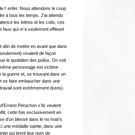
Thématiques
de l‘ enfer. Nous attendons le coup
dre à tous les temps. J’ai attendu
ience les lettres et les colis, ces
ette faux qui m’a seulement effleuré
t afin de mettre en avant que dans
seulement) vivaient de façon
ue le quotidien des poilus. On voit
 le même personnage est victime
 la guerre et, se trouvant dans un
art se faire embaucher dans une
 travail sont extrêmement dures).
 d’Ernest Pérochon s’ils veulent
lit, cette fois exclusivement en
isse d’un blessé dans le no man’s
ci une médaille sainte, dans une
ntin qui tirent leur nom de