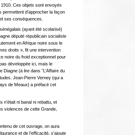
s 1910. Ces objets sont envoyés
s permettent d’approcher la façon
e et ses conséquences.
r sénégalais (ayant été scolarisé)
agne député républicain socialiste
tement en Afrique noire sous le
 droits », fit une intervention
 noire du froid exceptionnel pour
 pas développée ici, mais le
e Diagne (à lire dans "L’Affaire du
tudes. Jean-Pierre Verney (qui a
Pays de Meaux) a préfacé cet
n’était ni banal ni rebattu, et
s violences de cette Grande,
ntenu de cet ouvrage, on aura
gurance et de l’efficacité, s’ajoute