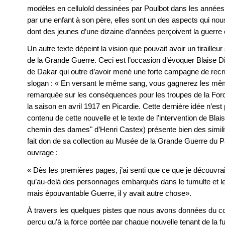
modèles en celluloïd dessinées par Poulbot dans les année
par une enfant à son père, elles sont un des aspects qui nou
dont des jeunes d’une dizaine d’années perçoivent la guerr
Un autre texte dépeint la vision que pouvait avoir un tirailleu
de la Grande Guerre. Ceci est l’occasion d’évoquer Blaise Di
de Dakar qui outre d’avoir mené une forte campagne de recru
slogan : « En versant le même sang, vous gagnerez les mêmes
remarquée sur les conséquences pour les troupes de la Force
la saison en avril 1917 en Picardie. Cette dernière idée n’est
contenu de cette nouvelle et le texte de l’intervention de Blais
chemin des dames" d’Henri Castex) présente bien des simili
fait don de sa collection au Musée de la Grande Guerre du 
ouvrage :
« Dès les premières pages, j’ai senti que ce que je découvrais 
qu’au-delà des personnages embarqués dans le tumulte et le
mais épouvantable Guerre, il y avait autre chose».
À travers les quelques pistes que nous avons données du co
perçu qu’à la force portée par chaque nouvelle tenant de la ful