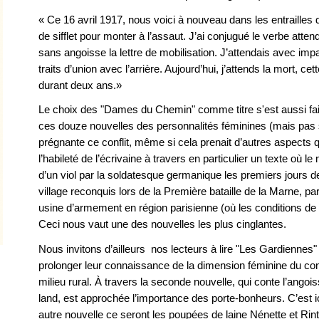
« Ce 16 avril 1917, nous voici à nouveau dans les entrailles 
de sifflet pour monter à l’assaut. J’ai conjugué le verbe atten
sans angoisse la lettre de mobilisation. J’attendais avec impat
traits d’union avec l’arrière. Aujourd’hui, j’attends la mort, c
durant deux ans.»
Le choix des "Dames du Chemin" comme titre s'est aussi fai
ces douze nouvelles des personnalités féminines (mais pas 
prégnante ce conflit, même si cela prenait d’autres aspects q
l’habileté de l’écrivaine à travers en particulier un texte où
d’un viol par la soldatesque germanique les premiers jours de
village reconquis lors de la Première bataille de la Marne, p
usine d’armement en région parisienne (où les conditions de
Ceci nous vaut une des nouvelles les plus cinglantes.
Nous invitons d’ailleurs nos lecteurs à lire "Les Gardiennes"
prolonger leur connaissance de la dimension féminine du conf
milieu rural. À travers la seconde nouvelle, qui conte l’ango
land, est approchée l’importance des porte-bonheurs. C’est i
autre nouvelle ce seront les poupées de laine Nénette et Rinti