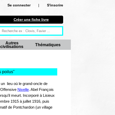
Se connecter
|
S'inscrire
Se connecter
Créer une fiche livre
S'inscrire
Créer une fiche livre
Autres
Thématiques
civilisations
Antiquité
Moyen Age
Epoque moderne
 poilus
"
Révolution et XIXe siècle
un lieu où le grand-oncle de
l’Offensive
Nivelle
. Abel François
XXe siècle
rsqu’il meurt. Incorporé à Lisieux
mbre 1915 à juillet 1916, puis
Autres civilisations
natif de Pontchardon (un village