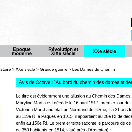
Epoque
Révolution et
XXe siècle
moderne
XIXe siècle
istoire
>
XXe siècle
>
Grande guerre
> Les Dames du Chemin
Avis de Octave : "
Au bord du chemin des dames et des
Le titre est évidemment une allusion au Chemin des Dames, 
Maryline Martin est décédé le 16 avril 1917, premier jour de 
Victorien Marchand était un Normand de l’Orne, il a 21 ans lo
au 119e RI à Pâques en 1915, il appartient au 28e RI de déce
enfin au 156e RI. Le premier texte raconte le parcours de ce 
de 350 habitants en 1914, situé près d’Argentan) :