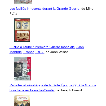
Les fusillés innocents durant la Grande Guerre
, de Mino
Faïta
Fusillé à l’aube : Première Guerre mondiale, Allan
McBride, France, 1917
, de John Wilson
Rebelles et révolté(e)s de la Belle Époque (?) à la Grande
boucherie en Franche-Comté
, de Joseph Pinard.