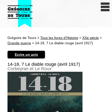
Se connecter
S'inscrire
Créer une fiche livre
Grégoire de Tours >
Tous les livres d'Histoire
>
XXe siècle
>
Antiquité
Grande guerre
> 14-18, 7 Le diable rouge (avril 1917)
Moyen Age
Ecrire un avis
Epoque moderne
14-18, 7 Le diable rouge (avril 1917)
Corbeyran et Le Roux
Révolution et XIXe siècle
XXe siècle
Autres civilisations
Thématiques