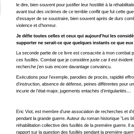
le dire, bien souvent pour justifier leur hostilité à la réhabil
avant tout des victimes de ce terrible conflit que fut cette gue
d'essayer de se soustraire, bien souvent après de durs comba
violence et d'horreur.
Je défie toutes celles et ceux qui aujourd'hui les consi
supporter ne serait-ce que quelques instants ce que eux
La seconde partie de ce livre est consacrée à mon combat pour
ces fusillés. Combat que je considère juste car il est évident 
recherche j'en suis encore davantage convaincu.
Exécutions pour l'exemple, parodies de procès, rapidité eff
d'instruction, absence de défense, peines différentes pour 
incurie de l'état-major, jugements entachés d'irrégularités…
Eric Viot, est membre d'une association de recherches et d'é
pendant la grande guerre. Auteur du roman historique "Les bles
réhabilitation collective des fusillés de la première guerre. I
rapport sur la question des fusillés pendant la première guer