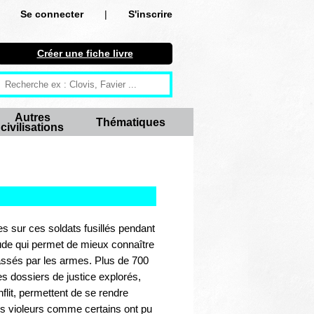
Se connecter
|
S'inscrire
Se connecter
Créer une fiche livre
S'inscrire
Créer une fiche livre
Autres
Thématiques
civilisations
Antiquité
Moyen Age
Epoque moderne
Révolution et XIXe siècle
s sur ces soldats fusillés pendant
ude qui permet de mieux connaître
XXe siècle
ssés par les armes. Plus de 700
s dossiers de justice explorés,
Autres civilisations
lit, permettent de se rendre
s violeurs comme certains ont pu