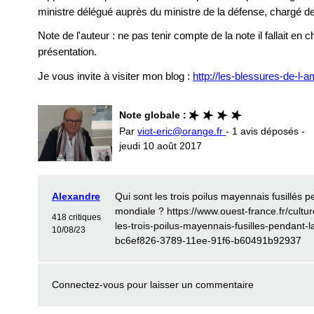
ministre délégué auprès du ministre de la défense, chargé 
Note de l'auteur : ne pas tenir compte de la note il fallait en 
présentation.
Je vous invite à visiter mon blog :
http://les-blessures-de-l-
Note globale :
Par
viot-eric@orange.fr
- 1 avis déposés -
jeudi 10 août 2017
Alexandre
Qui sont les trois poilus mayennais fusillés
mondiale ? https://www.ouest-france.fr/cultur
418 critiques
les-trois-poilus-mayennais-fusilles-pendant-
10/08/23
bc6ef826-3789-11ee-91f6-b60491b92937
Connectez-vous
pour laisser un commentaire