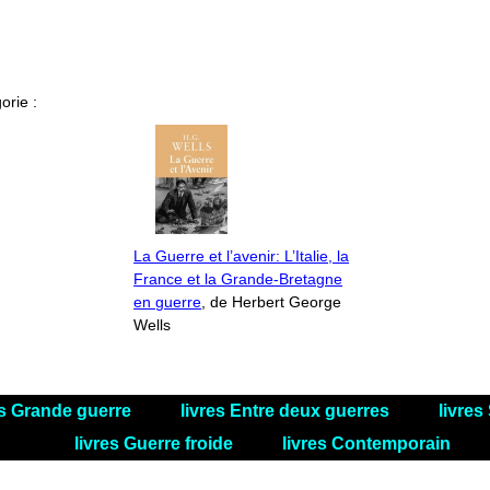
orie :
La Guerre et l’avenir: L’Italie, la
France et la Grande-Bretagne
en guerre
, de Herbert George
Wells
es Grande guerre
livres Entre deux guerres
livre
livres Guerre froide
livres Contemporain