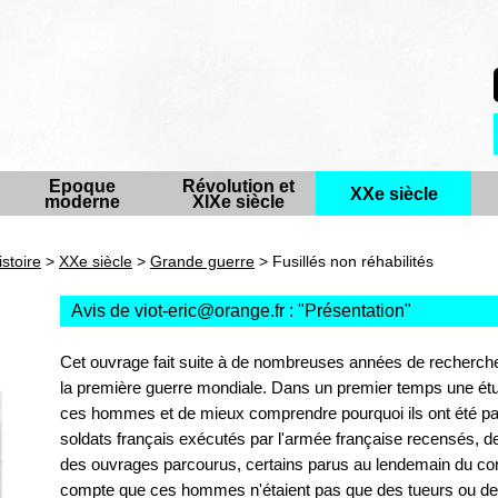
Epoque
Révolution et
XXe siècle
moderne
XIXe siècle
istoire
>
XXe siècle
>
Grande guerre
> Fusillés non réhabilités
Avis de viot-eric@orange.fr : "
Présentation
"
Cet ouvrage fait suite à de nombreuses années de recherche
la première guerre mondiale. Dans un premier temps une ét
ces hommes et de mieux comprendre pourquoi ils ont été pa
soldats français exécutés par l'armée française recensés, de
des ouvrages parcourus, certains parus au lendemain du conf
compte que ces hommes n'étaient pas que des tueurs ou de