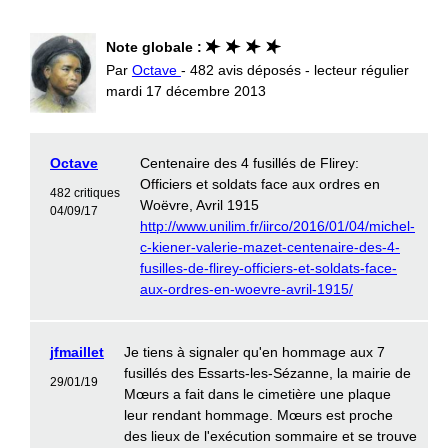
Note globale :
Par
Octave
- 482 avis déposés - lecteur régulier
mardi 17 décembre 2013
Octave
Centenaire des 4 fusillés de Flirey:
Officiers et soldats face aux ordres en
482 critiques
Woëvre, Avril 1915
04/09/17
http://www.unilim.fr/iirco/2016/01/04/michel-
c-kiener-valerie-mazet-centenaire-des-4-
fusilles-de-flirey-officiers-et-soldats-face-
aux-ordres-en-woevre-avril-1915/
jfmaillet
Je tiens à signaler qu'en hommage aux 7
fusillés des Essarts-les-Sézanne, la mairie de
29/01/19
Mœurs a fait dans le cimetière une plaque
leur rendant hommage. Mœurs est proche
des lieux de l'exécution sommaire et se trouve