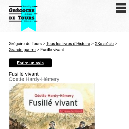
Se connecter
S'inscrire
Créer une fiche livre
Grégoire de Tours >
Tous les livres d'Histoire
>
XXe siècle
>
Antiquité
Grande guerre
> Fusillé vivant
Moyen Age
Ecrire un avis
Epoque moderne
Fusillé vivant
Odette Hardy-Hémery
Révolution et XIXe siècle
XXe siècle
Autres civilisations
Thématiques