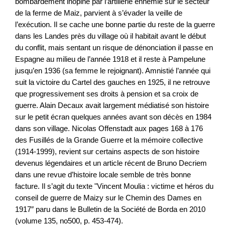
bombardement inopiné par l’artillerie ennemie sur le secteur
de la ferme de Maiz, parvient à s’évader la veille de
l’exécution. Il se cache une bonne partie du reste de la guerre
dans les Landes près du village où il habitait avant le début
du conflit, mais sentant un risque de dénonciation il passe en
Espagne au milieu de l’année 1918 et il reste à Pampelune
jusqu’en 1936 (sa femme le rejoignant). Amnistié l’année qui
suit la victoire du Cartel des gauches en 1925, il ne retrouve
que progressivement ses droits à pension et sa croix de
guerre. Alain Decaux avait largement médiatisé son histoire
sur le petit écran quelques années avant son décès en 1984
dans son village. Nicolas Offenstadt aux pages 168 à 176
des Fusillés de la Grande Guerre et la mémoire collective
(1914-1999), revient sur certains aspects de son histoire
devenus légendaires et un article récent de Bruno Decriem
dans une revue d’histoire locale semble de très bonne
facture. Il s’agit du texte "Vincent Moulia : victime et héros du
conseil de guerre de Maizy sur le Chemin des Dames en
1917″ paru dans le Bulletin de la Société de Borda en 2010
(volume 135, no500, p. 453-474).