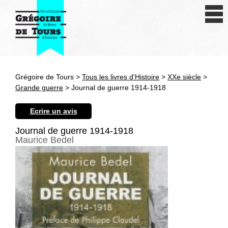
Se connecter
S'inscrire
Créer une fiche livre
Grégoire de Tours >
Tous les livres d'Histoire
>
XXe siècle
>
Antiquité
Grande guerre
> Journal de guerre 1914-1918
Moyen Age
Ecrire un avis
Epoque moderne
Journal de guerre 1914-1918
Maurice Bedel
Révolution et XIXe siècle
XXe siècle
Autres civilisations
Thématiques