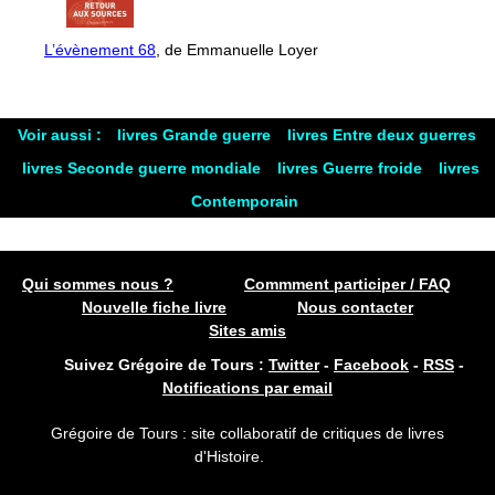
L’évènement 68
, de Emmanuelle Loyer
Voir aussi :
livres Grande guerre
livres Entre deux guerres
livres Seconde guerre mondiale
livres Guerre froide
livres
Contemporain
Qui sommes nous ?
Commment participer / FAQ
Nouvelle fiche livre
Nous contacter
Sites amis
Suivez Grégoire de Tours :
Twitter
-
Facebook
-
RSS
-
Notifications par email
Grégoire de Tours : site collaboratif de critiques de livres
d'Histoire.