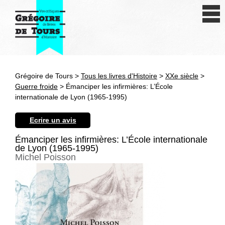
Se connecter
S'inscrire
Créer une fiche livre
Grégoire de Tours >
Tous les livres d'Histoire
>
XXe siècle
>
Antiquité
Guerre froide
> Émanciper les infirmières: L’École
internationale de Lyon (1965-1995)
Moyen Age
Ecrire un avis
Epoque moderne
Émanciper les infirmières: L’École internationale
de Lyon (1965-1995)
Révolution et XIXe siècle
Michel Poisson
XXe siècle
Autres civilisations
Thématiques