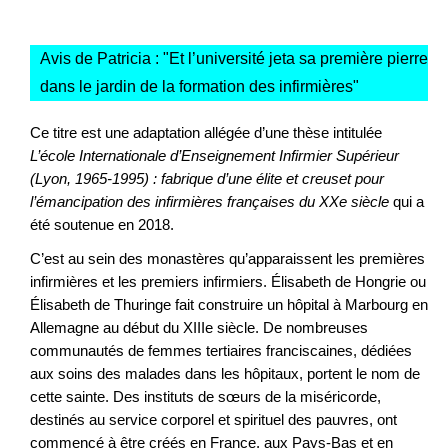
Avis de Patricia : "
Et l’université jeta sa première pierre
dans le jardin de la formation des infirmières
"
Ce titre est une adaptation allégée d’une thèse intitulée
L’école Internationale d’Enseignement Infirmier Supérieur
(Lyon, 1965-1995) : fabrique d’une élite et creuset pour
l’émancipation des infirmières f
rançaises du XXe siècle
qui a
été soutenue en 2018.
C’est au sein des monastères qu’apparaissent les premières
infirmières et les premiers infirmiers. Élisabeth de Hongrie ou
Élisabeth de Thuringe fait construire un hôpital à Marbourg en
Allemagne au début du XIIIe siècle. De nombreuses
communautés de femmes tertiaires franciscaines, dédiées
aux soins des malades dans les hôpitaux, portent le nom de
cette sainte. Des instituts de sœurs de la miséricorde,
destinés au service corporel et spirituel des pauvres, ont
commencé à être créés en France, aux Pays-Bas et en