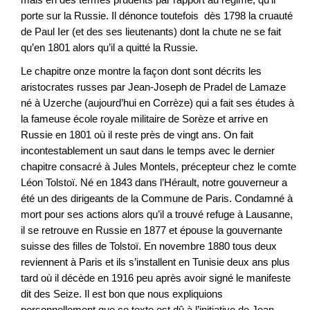
porte sur la Russie. Il dénonce toutefois dès 1798 la cruauté
de Paul Ier (et des ses lieutenants) dont la chute ne se fait
qu’en 1801 alors qu’il a quitté la Russie.
Le chapitre onze montre la façon dont sont décrits les
aristocrates russes par Jean-Joseph de Pradel de Lamaze
né à Uzerche (aujourd’hui en Corrèze) qui a fait ses études à
la fameuse école royale militaire de Sorèze et arrive en
Russie en 1801 où il reste près de vingt ans. On fait
incontestablement un saut dans le temps avec le dernier
chapitre consacré à Jules Montels, précepteur chez le comte
Léon Tolstoï. Né en 1843 dans l’Hérault, notre gouverneur a
été un des dirigeants de la Commune de Paris. Condamné à
mort pour ses actions alors qu’il a trouvé refuge à Lausanne,
il se retrouve en Russie en 1877 et épouse la gouvernante
suisse des filles de Tolstoï. En novembre 1880 tous deux
reviennent à Paris et ils s’installent en Tunisie deux ans plus
tard où il décède en 1916 peu après avoir signé le manifeste
dit des Seize. Il est bon que nous expliquions
personnellement que ce texte est dû à l’initiative de Jean