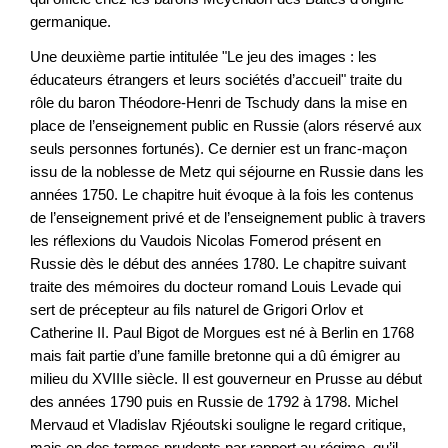
germanique.
Une deuxième partie intitulée "Le jeu des images : les
éducateurs étrangers et leurs sociétés d’accueil" traite du
rôle du baron Théodore-Henri de Tschudy dans la mise en
place de l’enseignement public en Russie (alors réservé aux
seuls personnes fortunés). Ce dernier est un franc-maçon
issu de la noblesse de Metz qui séjourne en Russie dans les
années 1750. Le chapitre huit évoque à la fois les contenus
de l’enseignement privé et de l’enseignement public à travers
les réflexions du Vaudois Nicolas Fomerod présent en
Russie dès le début des années 1780. Le chapitre suivant
traite des mémoires du docteur romand Louis Levade qui
sert de précepteur au fils naturel de Grigori Orlov et
Catherine II. Paul Bigot de Morgues est né à Berlin en 1768
mais fait partie d’une famille bretonne qui a dû émigrer au
milieu du XVIIIe siècle. Il est gouverneur en Prusse au début
des années 1790 puis en Russie de 1792 à 1798. Michel
Mervaud et Vladislav Rjéoutski souligne le regard critique,
mais en des termes prudents par rapport au régime, qu’il