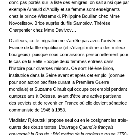
donc pas portés sur la liste des émigrés, on sait ainsi que par
exemple Arnauld d’Andilly et sa femme sont enseignants
chez le prince Wiazemski, Philippine Bouillan chez Mme
Novosiltsov, Brice auprès du fils Samoïlov, Thérèse
Charpentier chez Mme Davivov…
D’ailleurs, cette migration ne s’arrête pas avec l’arrivée en
France de la IIIe république (et s’élargit même à des milieux
bourgeois) puisque nous connaissons personnellement pour
le cas de la Belle Époque deux femmes entrées dans
l’histoire pour diverses raisons. Ce sont Hélène Brion,
institutrice dans la Seine avant et après cet emploi (connue
pour son action pacifiste durant la Première Guerre
mondiale) et Suzanne Girault qui occupe cet emploi pendant
quatorze ans à Odessa, avant d’être une active partisane
des soviets et de revenir en France où elle devient sénatrice
communiste de 1946 à 1958.
Vladislav Rjéoutski propose seul ou en le cosignant les trois-
quarts des douze textes. L’ouvrage
Quand le français
gouvernait la Russie : l’éducation de la noblesse russe 1750-