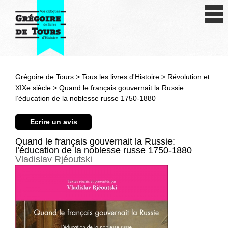
Se connecter
S'inscrire
Créer une fiche livre
Grégoire de Tours >
Tous les livres d'Histoire
>
Révolution et
Antiquité
XIXe siècle
> Quand le français gouvernait la Russie:
l’éducation de la noblesse russe 1750-1880
Moyen Age
Ecrire un avis
Epoque moderne
Quand le français gouvernait la Russie:
l’éducation de la noblesse russe 1750-1880
Révolution et XIXe siècle
Vladislav Rjéoutski
XXe siècle
Autres civilisations
Thématiques