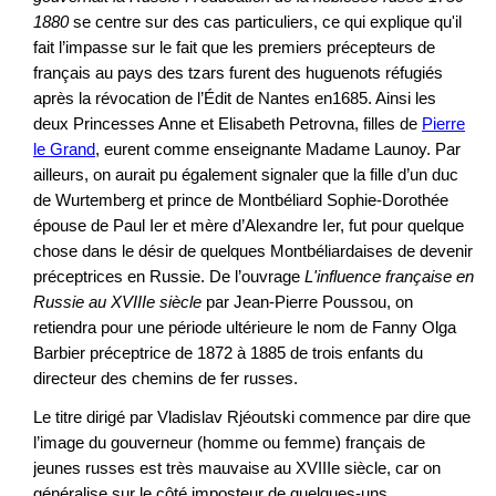
1880
se centre sur des cas particuliers, ce qui explique qu'il
fait l’impasse sur le fait que les premiers précepteurs de
français au pays des tzars furent des huguenots réfugiés
après la révocation de l’Édit de Nantes en1685. Ainsi les
deux Princesses Anne et Elisabeth Petrovna, filles de
Pierre
le Grand
, eurent comme enseignante Madame Launoy. Par
ailleurs, on aurait pu également signaler que la fille d’un duc
de Wurtemberg et prince de Montbéliard Sophie-Dorothée
épouse de Paul Ier et mère d’Alexandre Ier, fut pour quelque
chose dans le désir de quelques Montbéliardaises de devenir
préceptrices en Russie. De l’ouvrage
L'influence française en
Russie au XVIIIe siècle
par Jean-Pierre Poussou, on
retiendra pour une période ultérieure le nom de Fanny Olga
Barbier préceptrice de 1872 à 1885 de trois enfants du
directeur des chemins de fer russes.
Le titre dirigé par Vladislav Rjéoutski commence par dire que
l’image du gouverneur (homme ou femme) français de
jeunes russes est très mauvaise au XVIIIe siècle, car on
généralise sur le côté imposteur de quelques-uns.