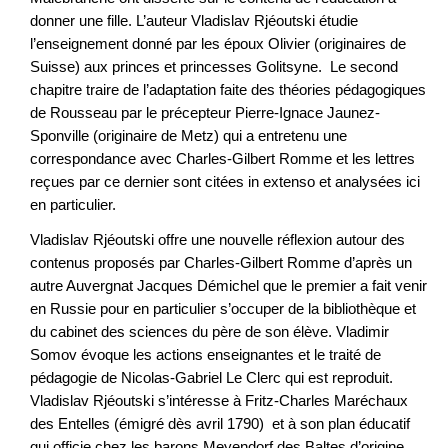
donner une fille. L’auteur Vladislav Rjéoutski étudie
l’enseignement donné par les époux Olivier (originaires de
Suisse) aux princes et princesses Golitsyne. Le second
chapitre traire de l’adaptation faite des théories pédagogiques
de Rousseau par le précepteur Pierre-Ignace Jaunez-
Sponville (originaire de Metz) qui a entretenu une
correspondance avec Charles-Gilbert
Romme et les lettres
reçues par ce dernier sont citées in extenso et analysées ici
en particulier.
Vladislav Rjéoutski offre une nouvelle réflexion autour des
contenus proposés par Charles-Gilbert
Romme d’après un
autre Auvergnat Jacques Démichel que le premier a fait venir
en Russie pour en particulier s’occuper de la bibliothèque et
du cabinet des sciences du père de son élève. Vladimir
Somov évoque les actions enseignantes et le traité de
pédagogie de Nicolas-Gabriel Le Clerc qui est reproduit.
Vladislav Rjéoutski s’intéresse à Fritz-Charles Maréchaux
des Entelles (émigré dès avril 1790) et à son plan éducatif
qui officie chez les barons Meyendorf des Baltes d’origine