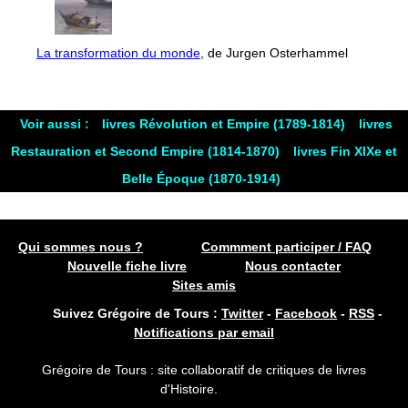
La transformation du monde
, de Jurgen Osterhammel
Voir aussi :
livres Révolution et Empire (1789-1814)
livres
Restauration et Second Empire (1814-1870)
livres Fin XIXe et
Belle Époque (1870-1914)
Qui sommes nous ?
Commment participer / FAQ
Nouvelle fiche livre
Nous contacter
Sites amis
Suivez Grégoire de Tours :
Twitter
-
Facebook
-
RSS
-
Notifications par email
Grégoire de Tours : site collaboratif de critiques de livres
d'Histoire.