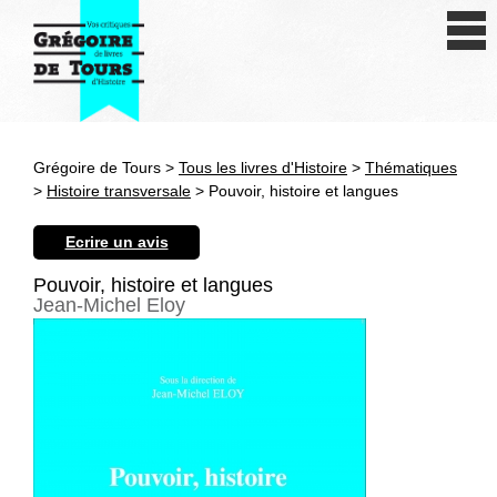
Se connecter
S'inscrire
Créer une fiche livre
Grégoire de Tours >
Tous les livres d'Histoire
>
Thématiques
Antiquité
>
Histoire transversale
> Pouvoir, histoire et langues
Moyen Age
Ecrire un avis
Epoque moderne
Pouvoir, histoire et langues
Jean-Michel Eloy
Révolution et XIXe siècle
XXe siècle
Autres civilisations
Thématiques