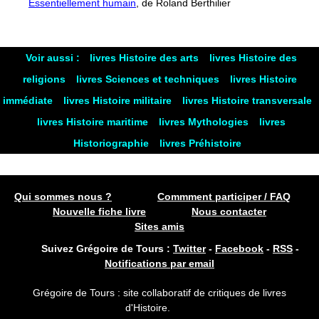
Essentiellement humain
, de Roland Berthilier
Voir aussi :
livres Histoire des arts
livres Histoire des
religions
livres Sciences et techniques
livres Histoire
immédiate
livres Histoire militaire
livres Histoire transversale
livres Histoire maritime
livres Mythologies
livres
Historiographie
livres Préhistoire
Qui sommes nous ?
Commment participer / FAQ
Nouvelle fiche livre
Nous contacter
Sites amis
Suivez Grégoire de Tours :
Twitter
-
Facebook
-
RSS
-
Notifications par email
Grégoire de Tours : site collaboratif de critiques de livres
d'Histoire.