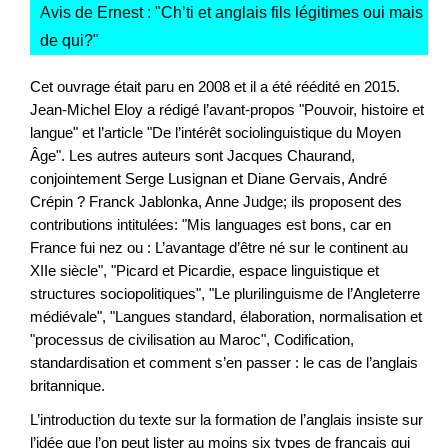
Avis de Ernest : "
Ch’ti et anglais fils légitimes oui mais
de qui?
"
Cet ouvrage était paru en 2008 et il a été réédité en 2015.
Jean-Michel Eloy a rédigé l’avant-propos "Pouvoir, histoire et
langue" et l’article "De l’intérêt sociolinguistique du Moyen
Âge". Les autres auteurs sont Jacques Chaurand,
conjointement Serge Lusignan et Diane Gervais, André
Crépin ? Franck Jablonka, Anne Judge; ils proposent des
contributions intitulées: "Mis languages est bons, car en
France fui nez ou : L’avantage d’être né sur le continent au
XIIe siècle", "Picard et Picardie, espace linguistique et
structures sociopolitiques", "Le plurilinguisme de l’Angleterre
médiévale", "Langues standard, élaboration, normalisation et
"processus de civilisation au Maroc", Codification,
standardisation et comment s’en passer : le cas de l’anglais
britannique.
L’introduction du texte sur la formation de l’anglais insiste sur
l’idée que l’on peut lister au moins six types de français qui