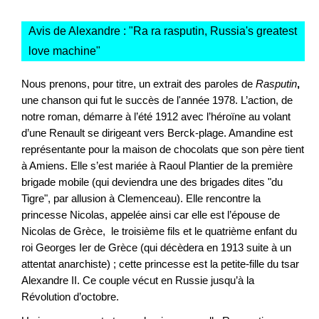
Avis de Alexandre : "
Ra ra rasputin, Russia's greatest
love machine
"
Nous prenons, pour titre, un extrait des paroles de
Rasputin
,
une chanson qui fut le succès de l'année 1978. L’action, de
notre roman, démarre à l’été 1912 avec l’héroïne au volant
d’une Renault se dirigeant vers Berck-plage. Amandine est
représentante pour la maison de chocolats que son père tient
à Amiens. Elle s’est mariée à Raoul Plantier de la première
brigade mobile (qui deviendra une des brigades dites "du
Tigre", par allusion à Clemenceau). Elle rencontre la
princesse Nicolas, appelée ainsi car elle est l’épouse de
Nicolas de Grèce, le troisième fils et le quatrième enfant du
roi Georges Ier de Grèce (qui décèdera en 1913 suite à un
attentat anarchiste) ; cette princesse est la petite-fille du tsar
Alexandre II. Ce couple vécut en Russie jusqu’à la
Révolution d’octobre.