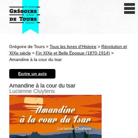
Se connecter
S'inscrire
Créer une fiche livre
Grégoire de Tours >
Tous les livres d'Histoire
>
Révolution et
Antiquité
XIXe siècle
>
Fin XIXe et Belle Époque (1870-1914)
>
Amandine à la cour du tsar
Moyen Age
Ecrire un avis
Epoque moderne
Amandine à la cour du tsar
Lucienne Cluytens
Révolution et XIXe siècle
XXe siècle
Autres civilisations
Thématiques