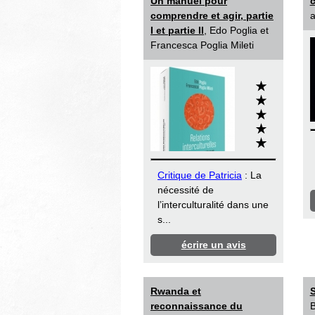
Un manuel pour
c
comprendre et agir, partie
a
I et partie II
, Edo Poglia et
Francesca Poglia Mileti
Critique de Patricia
: La
nécessité de
l’interculturalité dans une
s...
écrire un avis
Rwanda et
S
reconnaissance du
B