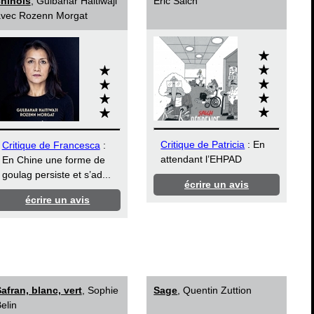
hinois
, Gulbahar Haitiwaji
Éric Salch
vec Rozenn Morgat
Critique de Patricia
: En
Critique de Francesca
:
attendant l’EHPAD
En Chine une forme de
goulag persiste et s’ad...
écrire un avis
écrire un avis
afran, blanc, vert
, Sophie
Sage
, Quentin Zuttion
elin