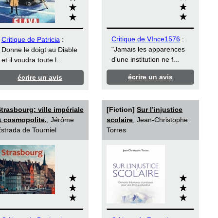
Critique de VInce1576
:
Critique de Patricia
:
"Jamais les apparences
Donne le doigt au Diable
d'une institution ne f...
et il voudra toute l...
écrire un avis
écrire un avis
trasbourg: ville impériale
[Fiction]
Sur l’injustice
 cosmopolite.
, Jérôme
scolaire
, Jean-Christophe
strada de Tourniel
Torres