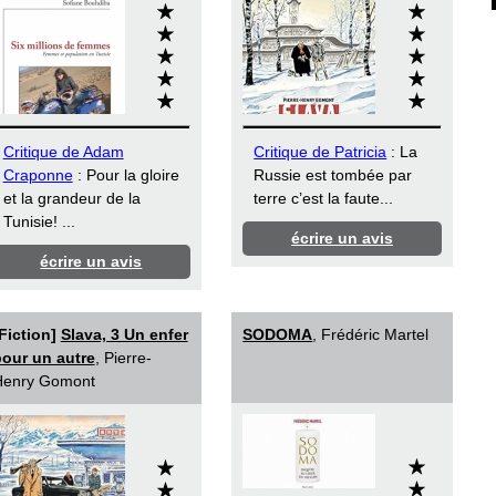
Critique de Adam
Critique de Patricia
: La
Craponne
: Pour la gloire
Russie est tombée par
et la grandeur de la
terre c’est la faute...
Tunisie! ...
écrire un avis
écrire un avis
Fiction]
Slava, 3 Un enfer
SODOMA
, Frédéric Martel
our un autre
, Pierre-
Henry Gomont