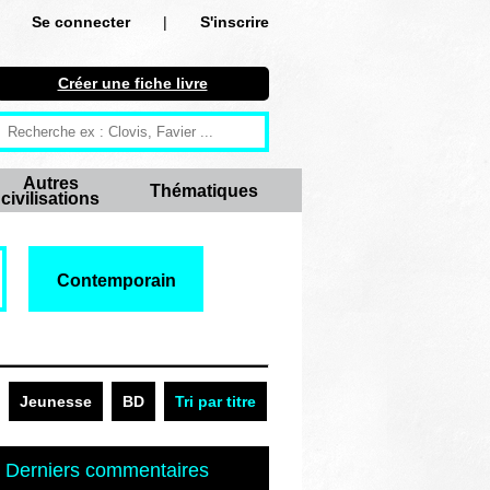
Se connecter
|
S'inscrire
Se connecter
Créer une fiche livre
S'inscrire
Créer une fiche livre
Autres
Thématiques
civilisations
Antiquité
Moyen Age
Contemporain
Epoque moderne
Révolution et XIXe siècle
XXe siècle
Jeunesse
BD
Tri par titre
Autres civilisations
Derniers commentaires