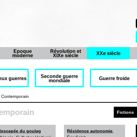
Epoque
Révolution et
XXe siècle
moderne
XIXe siècle
Seconde guerre
eux guerres
Guerre froide
mondiale
 Contemporain
temporain
Fictions
Rescapée du goulag
Résidence autonomie
,