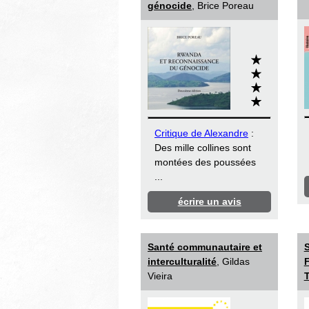
génocide
, Brice Poreau
Critique de Alexandre
:
Des mille collines sont
montées des poussées
...
écrire un avis
Santé communautaire et
S
interculturalité
, Gildas
Vieira
T