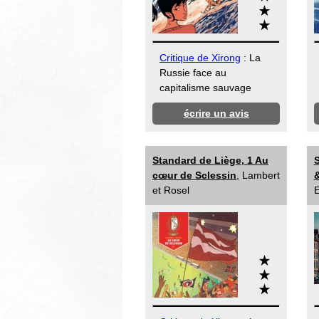
Critique de Xirong
: La
Russie face au
capitalisme sauvage
écrire un avis
Standard de Liège, 1 Au
S
cœur de Sclessin
, Lambert
&
et Rosel
E