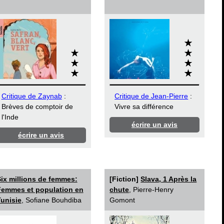
Critique de Zaynab
:
Critique de Jean-Pierre
:
Brèves de comptoir de
Vivre sa différence
l'Inde
écrire un avis
écrire un avis
ix millions de femmes:
[Fiction]
Slava, 1 Après la
Femmes et population en
chute
, Pierre-Henry
unisie
, Sofiane Bouhdiba
Gomont