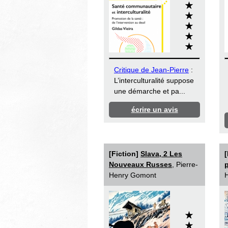
Critique de Jean-Pierre
:
L’interculturalité suppose
une démarche et pa...
écrire un avis
[Fiction]
Slava, 2 Les
[
Nouveaux Russes
, Pierre-
p
Henry Gomont