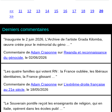
<<
11
12
13
14
15
16
17
18
19
20
>>
Derniers commentaires
"Inaugurée le 2 juin 2026, L'Archive de l'artiste Grada Kilomba,
œuvre créée pour le mémorial du géno ... "
Commentaire de
Adam Craponne
sur
Rwanda et reconnaissance
du génocide
, le 02/06/2026
"Les quatre familles qui votent RN : la France oubliée, les libéraux
identitaires, la France glissant ... "
Commentaire de
Adam Craponne
sur
L’extrême-droite française
au 21e siècle
, le 18/05/2026
"Le Souverain pontife reçoit les enseignants de religion, qui en
Italie, opèrent dans les écoles publ ... "