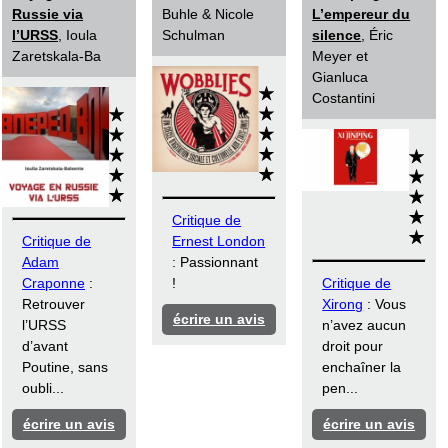
Russie via
Buhle & Nicole
L’empereur du
l’URSS
, Ioula
Schulman
silence
, Éric
Zaretskala-Ba
Meyer et
Gianluca
Costantini
Critique de
Critique de
Ernest London
Adam
: Passionnant
Craponne
:
!
Critique de
Retrouver
Xirong
: Vous
écrire un avis
l’URSS
n’avez aucun
d’avant
droit pour
Poutine, sans
enchaîner la
oubli...
pen...
écrire un avis
écrire un avis