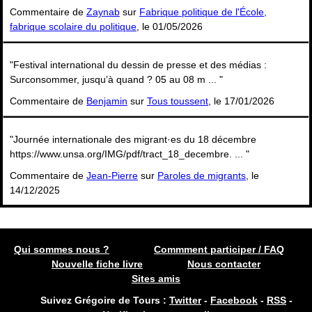
Commentaire de
Zaynab
sur
Fabrique politique de l'École,
fabrique scolaire du politique
, le 01/05/2026
"Festival international du dessin de presse et des médias :
Surconsommer, jusqu’à quand ? 05 au 08 m ... "
Commentaire de
Benjamin
sur
Tous toussent
, le 17/01/2026
"Journée internationale des migrant·es du 18 décembre
https://www.unsa.org/IMG/pdf/tract_18_decembre. ... "
Commentaire de
Jean-Pierre
sur
Paroles de migrants
, le
14/12/2025
Qui sommes nous ?
Commment participer / FAQ
Nouvelle fiche livre
Nous contacter
Sites amis
Suivez Grégoire de Tours :
Twitter
-
Facebook
-
RSS
-