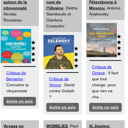
autour de la
nom de
Pétersbourg à
citoyenneté
,
l’Ukraine
, Elettra
Moscou
, Antoine
Nicolas
Stamboulis et
Arjakovsky
Rousseau
Gianluca
Costantini
Critique de
Critique de
Octave
: Il faut
Benjamin
:
Critique de
que tout
Connaître la
Xirong
: David
change, pour
citoyenneté
contre Goliath
que rien ne
?
cha...
écrire un avis
écrire un avis
écrire un avis
Voyage en
WOBBLIES
, Paul
Xi Jinping: