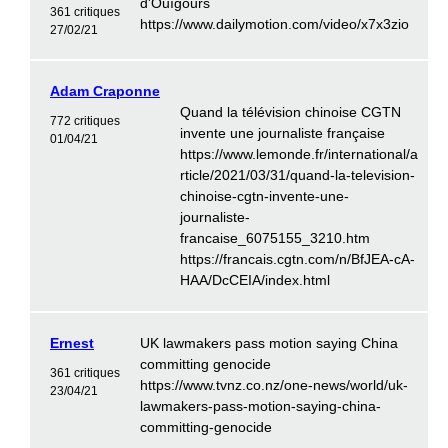
d'Ouïgours
361 critiques
https://www.dailymotion.com/video/x7x3zio
27/02/21
Adam Craponne
Quand la télévision chinoise CGTN
772 critiques
invente une journaliste française
01/04/21
https://www.lemonde.fr/international/a
rticle/2021/03/31/quand-la-television-
chinoise-cgtn-invente-une-
journaliste-
francaise_6075155_3210.htm
https://francais.cgtn.com/n/BfJEA-cA-
HAA/DcCEIA/index.html
Ernest
UK lawmakers pass motion saying China
committing genocide
361 critiques
https://www.tvnz.co.nz/one-news/world/uk-
23/04/21
lawmakers-pass-motion-saying-china-
committing-genocide