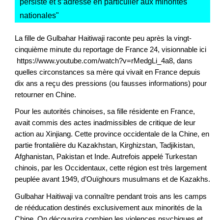
persiste et s’adresse en particulier aux minorités
nationales
"
La fille de Gulbahar Haitiwaji raconte peu après la vingt-
cinquième minute du reportage de France 24, visionnable ici
https://www.youtube.com/watch?v=rMedgLi_4a8, dans
quelles circonstances sa mère qui vivait en France depuis
dix ans a reçu des pressions (ou fausses informations) pour
retourner en Chine.
Pour les autorités chinoises, sa fille résidente en France,
avait commis des actes inadmissibles de critique de leur
action au Xinjiang. Cette province occidentale de la Chine, en
partie frontalière du Kazakhstan, Kirghizstan, Tadjikistan,
Afghanistan, Pakistan et Inde. Autrefois appelé Turkestan
chinois, par les Occidentaux, cette région est très largement
peuplée avant 1949, d’Ouïghours musulmans et de Kazakhs.
Gulbahar Haitiwaji va connaître pendant trois ans les camps
de rééducation destinés exclusivement aux minorités de la
Chine. On découvrira combien les violences psychiques et