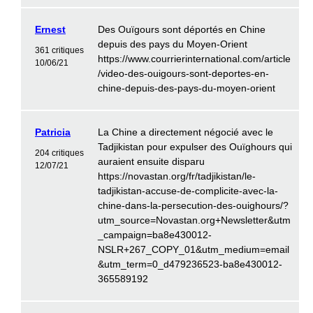
Ernest
Des Ouïgours sont déportés en Chine
depuis des pays du Moyen-Orient
361 critiques
https://www.courrierinternational.com/article
10/06/21
/video-des-ouigours-sont-deportes-en-
chine-depuis-des-pays-du-moyen-orient
Patricia
La Chine a directement négocié avec le
Tadjikistan pour expulser des Ouïghours qui
204 critiques
auraient ensuite disparu
12/07/21
https://novastan.org/fr/tadjikistan/le-
tadjikistan-accuse-de-complicite-avec-la-
chine-dans-la-persecution-des-ouighours/?
utm_source=Novastan.org+Newsletter&utm
_campaign=ba8e430012-
NSLR+267_COPY_01&utm_medium=email
&utm_term=0_d479236523-ba8e430012-
365589192