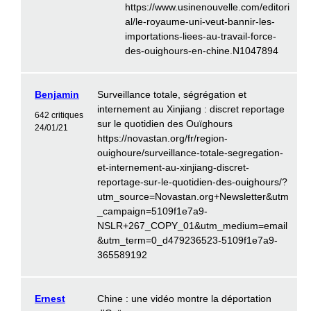
https://www.usinenouvelle.com/editori
al/le-royaume-uni-veut-bannir-les-
importations-liees-au-travail-force-
des-ouighours-en-chine.N1047894
Benjamin
Surveillance totale, ségrégation et
internement au Xinjiang : discret reportage
642 critiques
sur le quotidien des Ouïghours
24/01/21
https://novastan.org/fr/region-
ouighoure/surveillance-totale-segregation-
et-internement-au-xinjiang-discret-
reportage-sur-le-quotidien-des-ouighours/?
utm_source=Novastan.org+Newsletter&utm
_campaign=5109f1e7a9-
NSLR+267_COPY_01&utm_medium=email
&utm_term=0_d479236523-5109f1e7a9-
365589192
Ernest
Chine : une vidéo montre la déportation