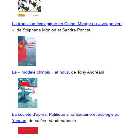
La transition écologique en Chine: Mirage ou « virage vert
»
, de Stéphane Monjon et Sandra Poncet
Le « modèle chinois » et nous
, de Tony Andréani
La société d’après: Politique sino-tibétaine et écologie au
Yunnan
, de Valérie Vandenabeele