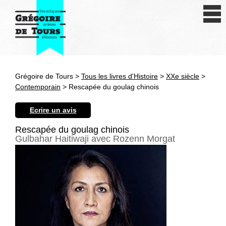
Se connecter
S'inscrire
Créer une fiche livre
Grégoire de Tours >
Tous les livres d'Histoire
>
XXe siècle
>
Antiquité
Contemporain
> Rescapée du goulag chinois
Moyen Age
Ecrire un avis
Epoque moderne
Rescapée du goulag chinois
Gulbahar Haitiwaji avec Rozenn Morgat
Révolution et XIXe siècle
XXe siècle
Autres civilisations
Thématiques