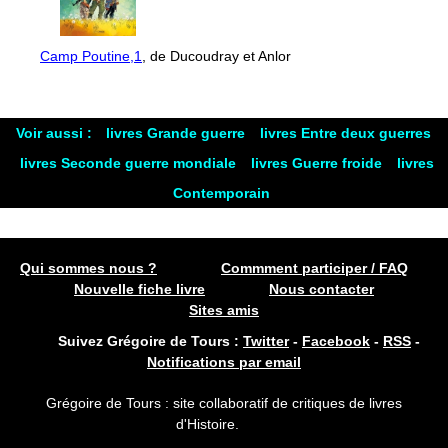
Camp Poutine,1
, de Ducoudray et Anlor
Voir aussi :
livres Grande guerre
livres Entre deux guerres
livres Seconde guerre mondiale
livres Guerre froide
livres
Contemporain
Qui sommes nous ?
Commment participer / FAQ
Nouvelle fiche livre
Nous contacter
Sites amis
Suivez Grégoire de Tours :
Twitter
-
Facebook
-
RSS
-
Notifications par email
Grégoire de Tours : site collaboratif de critiques de livres
d'Histoire.