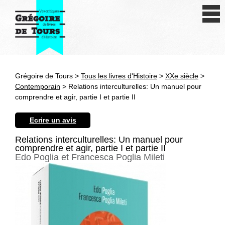
Se connecter
S'inscrire
Créer une fiche livre
Grégoire de Tours >
Tous les livres d'Histoire
>
XXe siècle
>
Antiquité
Contemporain
> Relations interculturelles: Un manuel pour
comprendre et agir, partie I et partie II
Moyen Age
Ecrire un avis
Epoque moderne
Relations interculturelles: Un manuel pour
comprendre et agir, partie I et partie II
Révolution et XIXe siècle
Edo Poglia et Francesca Poglia Mileti
XXe siècle
Autres civilisations
Thématiques