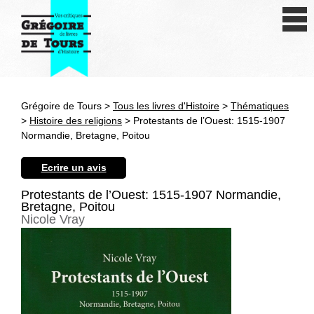
Se connecter
S'inscrire
Créer une fiche livre
Grégoire de Tours >
Tous les livres d'Histoire
>
Thématiques
Antiquité
>
Histoire des religions
> Protestants de l’Ouest: 1515-1907
Normandie, Bretagne, Poitou
Moyen Age
Ecrire un avis
Epoque moderne
Protestants de l’Ouest: 1515-1907 Normandie,
Bretagne, Poitou
Révolution et XIXe siècle
Nicole Vray
XXe siècle
Autres civilisations
Thématiques