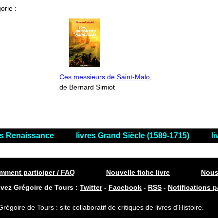
orie :
Ces messieurs de Saint-Malo
,
de Bernard Simiot
es Renaissance
livres Grand Siècle (1589-1715)
l
ment participer / FAQ
Nouvelle fiche livre
Nous
ivez Grégoire de Tours :
Twitter
-
Facebook
-
RSS
-
Notifications p
Grégoire de Tours : site collaboratif de critiques de livres d'Histoire.