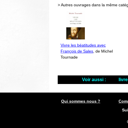
> Autres ouvrages dans la même catég
Vivre les béatitudes avec
François de Sales
, de Michel
Tournade
Voir aussi :
livr
Qui sommes nous ?
Comm
Su