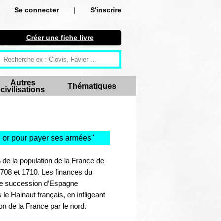
Se connecter
|
S'inscrire
Se connecter
Créer une fiche livre
S'inscrire
Créer une fiche livre
Autres
Thématiques
civilisations
Antiquité
Moyen Age
Epoque moderne
en or pour payer ses armées
"
Révolution et XIXe siècle
 de la population de la France de
1708 et 1710. Les finances du
XXe siècle
de succession d’Espagne
 Hainaut français, en infligeant
Autres civilisations
on de la France par le nord.