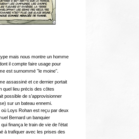
e type mais nous montre un homme
ont il compte faire usage pour
rime est surnommé "le moine".
e assassiné et ce dernier portait
 quel lieu précis des côtes
it possible de s’approvisionner
urse) sur un bateau ennemi.
es où Loys Rohan est reçu par deux
uel Bernard un banquier
i finança le train de vie de l’état
ené à trafiquer avec les prises des