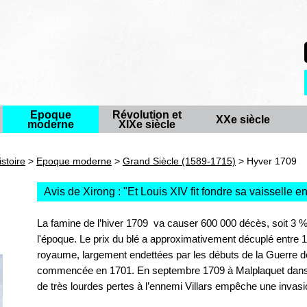
Epoque
Révolution et
XXe siècle
moderne
XIXe siècle
istoire
>
Epoque moderne
>
Grand Siècle (1589-1715)
> Hyver 1709
Avis de Xirong : "
Et Louis XIV fit fondre sa vaisselle 
La famine de l’hiver 1709 va causer 600 000 décès, soit 3 %
l'époque. Le prix du blé a approximativement décuplé entre 
royaume, largement endettées par les débuts de la Guerre 
commencée en 1701. En septembre 1709 à Malplaquet dans le
de très lourdes pertes à l’ennemi Villars empêche une invasi