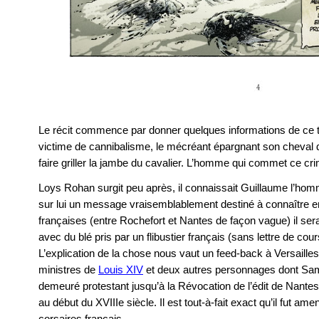
Le récit commence par donner quelques informations de c
victime de cannibalisme, le mécréant épargnant son cheval d
faire griller la jambe du cavalier. L’homme qui commet ce c
Loys Rohan surgit peu après, il connaissait Guillaume l’homm
sur lui un message vraisemblablement destiné à connaître en
françaises (entre Rochefort et Nantes de façon vague) il sera
avec du blé pris par un flibustier français (sans lettre de co
L’explication de la chose nous vaut un feed-back à Versaill
ministres de
Louis XIV
et deux autres personnages dont Sam
demeuré protestant jusqu’à la Révocation de l’édit de Nantes qu
au début du XVIIIe siècle. Il est tout-à-fait exact qu’il fut am
corsaires français.