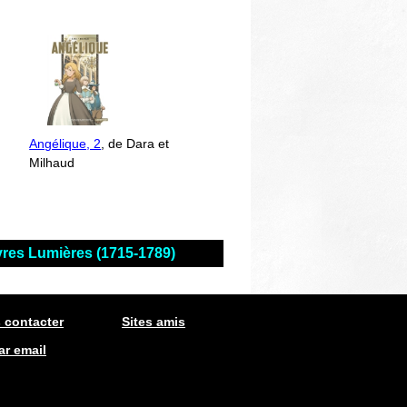
Angélique, 2
, de Dara et
Milhaud
ivres Lumières (1715-1789)
 contacter
Sites amis
ar email