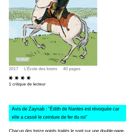
2017
L’École des loisirs
40
pages
1
critique de lecteur
Avis de Zaynab : "
Édith de Nantes est révoquée car
elle a cassé le ceinture de fer du roi
"
Chacun des treize points traités le sont sur une double-page.