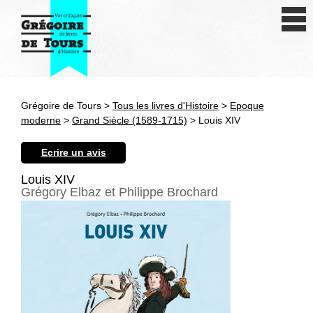
Se connecter
S'inscrire
Créer une fiche livre
Grégoire de Tours >
Tous les livres d'Histoire
>
Epoque
Antiquité
moderne
>
Grand Siècle (1589-1715)
> Louis XIV
Moyen Age
Ecrire un avis
Epoque moderne
Louis XIV
Grégory Elbaz et Philippe Brochard
Révolution et XIXe siècle
XXe siècle
Autres civilisations
Thématiques