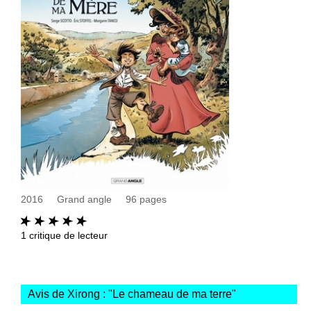
2016
Grand angle
96
pages
1
critique de lecteur
Avis de Xirong : "
Le chameau de ma terre
"