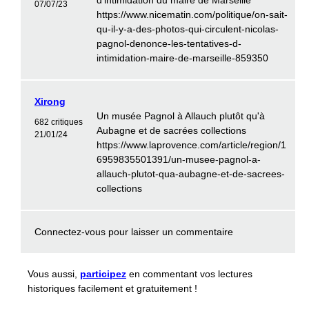
d'intimidation du maire de Marseille
07/07/23
https://www.nicematin.com/politique/on-sait-
qu-il-y-a-des-photos-qui-circulent-nicolas-
pagnol-denonce-les-tentatives-d-
intimidation-maire-de-marseille-859350
Xirong
Un musée Pagnol à Allauch plutôt qu'à
682 critiques
Aubagne et de sacrées collections
21/01/24
https://www.laprovence.com/article/region/1
6959835501391/un-musee-pagnol-a-
allauch-plutot-qua-aubagne-et-de-sacrees-
collections
Connectez-vous
pour laisser un commentaire
Vous aussi,
participez
en commentant vos lectures
historiques facilement et gratuitement !