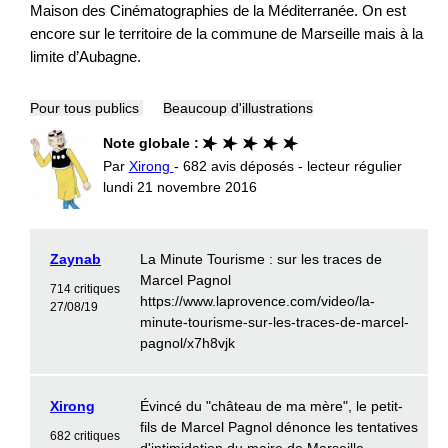
Maison des Cinématographies de la Méditerranée. On est
encore sur le territoire de la commune de Marseille mais à la
limite d’Aubagne.
Pour tous publics
Beaucoup d'illustrations
Note globale :
Par
Xirong
- 682 avis déposés - lecteur régulier
lundi 21 novembre 2016
Zaynab
La Minute Tourisme : sur les traces de
Marcel Pagnol
714 critiques
https://www.laprovence.com/video/la-
27/08/19
minute-tourisme-sur-les-traces-de-marcel-
pagnol/x7h8vjk
Xirong
Évincé du "château de ma mère", le petit-
fils de Marcel Pagnol dénonce les tentatives
682 critiques