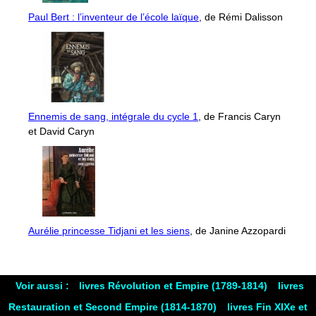
Paul Bert : l’inventeur de l’école laïque
, de Rémi Dalisson
Ennemis de sang, intégrale du cycle 1
, de Francis Caryn
et David Caryn
Aurélie princesse Tidjani et les siens
, de Janine Azzopardi
Voir aussi :
livres Révolution et Empire (1789-1814)
livres
Restauration et Second Empire (1814-1870)
livres Fin XIXe et