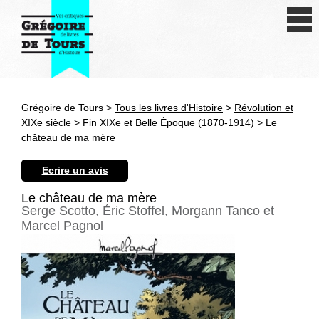
Se connecter
S'inscrire
Créer une fiche livre
Grégoire de Tours >
Tous les livres d'Histoire
>
Révolution et
Antiquité
XIXe siècle
>
Fin XIXe et Belle Époque (1870-1914)
> Le
château de ma mère
Moyen Age
Ecrire un avis
Epoque moderne
Le château de ma mère
Serge Scotto, Éric Stoffel, Morgann Tanco et
Révolution et XIXe siècle
Marcel Pagnol
XXe siècle
Autres civilisations
Thématiques