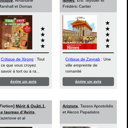
antique
, Amandine
Nîmes
, Éric Teyssier et
arshall et Domas
Frédéric Cartier
Critique de Xirong
: Tout
Critique de Zaynab
: Une
ce que vous croyez
ville empreinte de
savoir à tort ou à ra...
romanité
écrire un avis
écrire un avis
Fiction]
Mérit & Ouâti.1,
Aristote
, Tassos Apostolidis
e taureau d’Aviris
,
et Alecos Papadatos
azenove et al