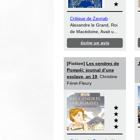
Critique de Zaynab
:
Alexandre le Grand, Roi
de Macédoine, Avait u...
écrire un avis
[Fiction]
Les cendres de
J
Pompéi: journal d’une
esclave, an 19
, Christine
Féret-Fleury