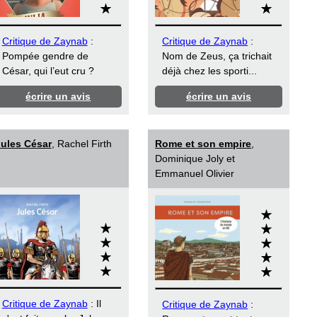
Critique de Zaynab
:
Critique de Zaynab
:
Pompée gendre de
Nom de Zeus, ça trichait
César, qui l’eut cru ?
déjà chez les sporti...
écrire un avis
écrire un avis
ules César
, Rachel Firth
Rome et son empire
,
Dominique Joly et
Emmanuel Olivier
Critique de Zaynab
: Il
Critique de Zaynab
: