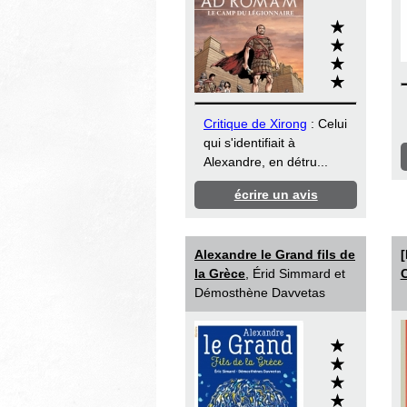
Critique de Xirong
: Celui
qui s'identifiait à
Alexandre, en détru...
écrire un avis
Alexandre le Grand fils de
[
la Grèce
, Érid Simmard et
Démosthène Davvetas