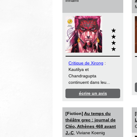
Innami
M
Critique de Xirong
:
Kautilya et
Chandragupta
continuent dans leu...
écrire un avis
[Fiction]
Au temps du
[
théâtre grec : journal de
L
Cléo, Athènes 468 avant
C
J.-C
, Viviane Koenig