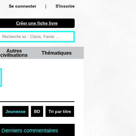
Se connecter
|
S'inscrire
Se connecter
Créer une fiche livre
S'inscrire
Créer une fiche livre
Autres
Thématiques
civilisations
Antiquité
Moyen Age
Epoque moderne
Révolution et XIXe siècle
XXe siècle
Jeunesse
BD
Tri par titre
Autres civilisations
Derniers commentaires