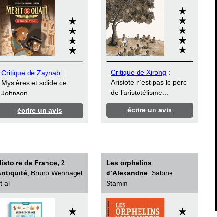
Critique de Xirong
:
Critique de Zaynab
:
Aristote n’est pas le père
Mystères et solide de
de l’aristotélisme...
Johnson
écrire un avis
écrire un avis
istoire de France, 2
Les orphelins
ntiquité
, Bruno Wennagel
d’Alexandrie
, Sabine
t al
Stamm