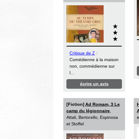
Critique de Z
:
Comédienne à la maison
non, commédienne sur
l...
écrire un avis
[Fiction]
Ad Romam, 3 Le
H
camp du légionnaire
,
A
Attali, Bertorello, Espinosa
e
et Stoffel