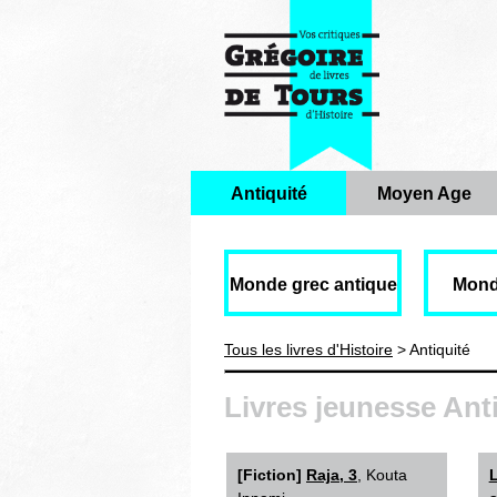
Antiquité
Moyen Age
Monde grec antique
Mond
Tous les livres d'Histoire
> Antiquité
Livres jeunesse Ant
[Fiction]
Raja, 3
, Kouta
L