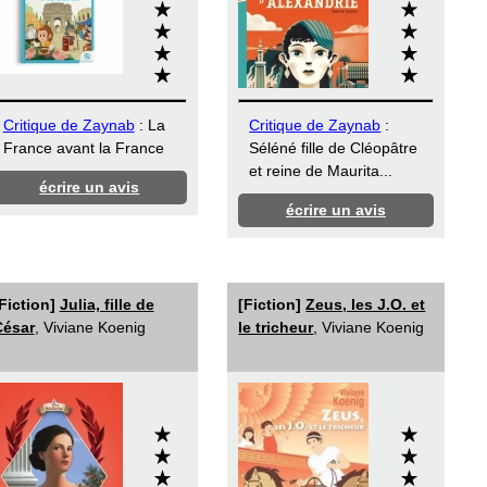
Critique de Zaynab
: La
Critique de Zaynab
:
France avant la France
Séléné fille de Cléopâtre
et reine de Maurita...
écrire un avis
écrire un avis
Fiction]
Julia, fille de
[Fiction]
Zeus, les J.O. et
César
, Viviane Koenig
le tricheur
, Viviane Koenig