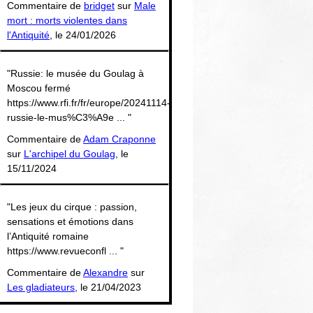
Commentaire de
bridget
sur
Male
mort : morts violentes dans
l'Antiquité
, le 24/01/2026
"Russie: le musée du Goulag à
Moscou fermé
https://www.rfi.fr/fr/europe/20241114-
russie-le-mus%C3%A9e ... "
Commentaire de
Adam Craponne
sur
L'archipel du Goulag
, le
15/11/2024
"Les jeux du cirque : passion,
sensations et émotions dans
l’Antiquité romaine
https://www.revueconfl ... "
Commentaire de
Alexandre
sur
Les gladiateurs
, le 21/04/2023