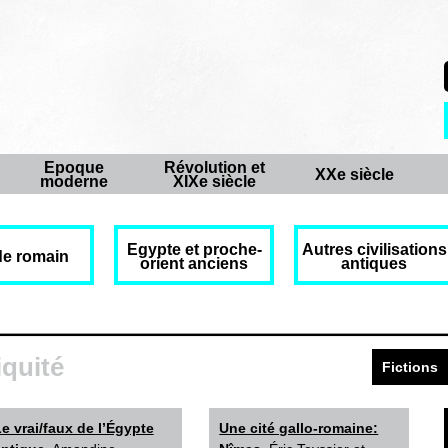
Epoque
Révolution et
XXe siècle
moderne
XIXe siècle
Egypte et proche-
Autres civilisations
e romain
orient anciens
antiques
iquité
Fictions
e vrai/faux de l’Égypte
Une cité gallo-romaine: