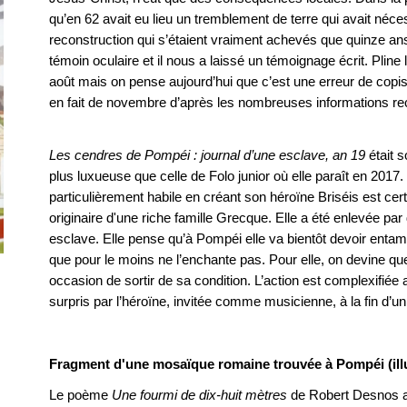
qu’en 62 avait eu lieu un tremblement de terre qui avait néce
reconstruction qui s’étaient vraiment achevés que quinze ans 
témoin oculaire et il nous a laissé un témoignage écrit. Pline 
août mais on pense aujourd’hui que c’est une erreur de copis
en fait de novembre d’après les nombreuses informations rec
Les cendres de Pompéi : journal d’une esclave, an 19
était s
plus luxueuse que celle de Folo junior où elle paraît en 2017.
particulièrement habile en créant son héroïne Briséis est cer
originaire d'une riche famille Grecque. Elle a été enlevée p
esclave. Elle pense qu’à Pompéi elle va bientôt devoir entam
que pour le moins ne l’enchante pas. Pour elle, on devine qu
occasion de sortir de sa condition. L’action est complexifiée
surpris par l’héroïne, invitée comme musicienne, à la fin d’u
Fragment d'une mosaïque romaine trouvée à Pompéi (illu
Le poème
Une fourmi de dix-huit mètres
de Robert Desnos a i