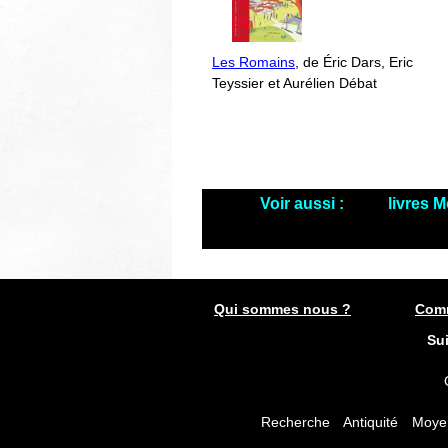
Les Romains
, de Éric Dars, Eric
Teyssier et Aurélien Débat
Voir aussi :
livres 
Qui sommes nous ?
Comm
Su
Recherche
Antiquité
Moye