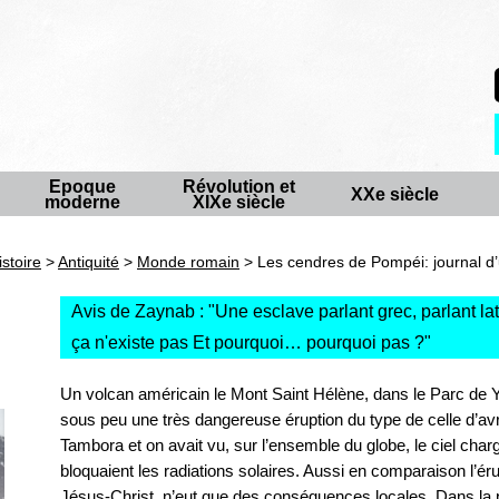
Epoque
Révolution et
XXe siècle
moderne
XIXe siècle
istoire
>
Antiquité
>
Monde romain
> Les cendres de Pompéi: journal d’
Avis de Zaynab : "
Une esclave parlant grec, parlant lat
ça n'existe pas Et pourquoi… pourquoi pas ?
"
Un volcan américain le Mont Saint Hélène, dans le Parc de Y
sous peu une très dangereuse éruption du type de celle d’avr
Tambora et on avait vu, sur l’ensemble du globe, le ciel cha
bloquaient les radiations solaires. Aussi en comparaison l’é
Jésus-Christ, n’eut que des conséquences locales. Dans la 