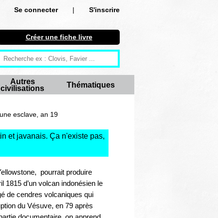
Se connecter
|
S'inscrire
Se connecter
Créer une fiche livre
S'inscrire
Créer une fiche livre
Autres
Thématiques
civilisations
Antiquité
Moyen Age
une esclave, an 19
Epoque moderne
in et javanais. Ça n'existe pas,
Révolution et XIXe siècle
ellowstone, pourrait produire
XXe siècle
il 1815 d’un volcan indonésien le
rgé de cendres volcaniques qui
Autres civilisations
ruption du Vésuve, en 79 après
partie documentaire, on apprend