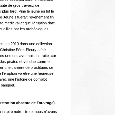
Thématiques
ssité de gros travaux de
plus tard. Pine le jeune en fut le
le Jeune situerait l’évènement fin
te médiéval et que l’éruption date
ueillies par les archéologues.
orti en 2010 dans une collection
 Christine Féret-Fleury a été
tes une esclave mais instruite car
ar des pirates et vendue comme
er une carrière de prostituée, ce
e l’éruption va être une heureuse
 avec une histoire de complot
n banquet.
stration absente de l'ouvrage)
nspiré notre titre et nous n’avons