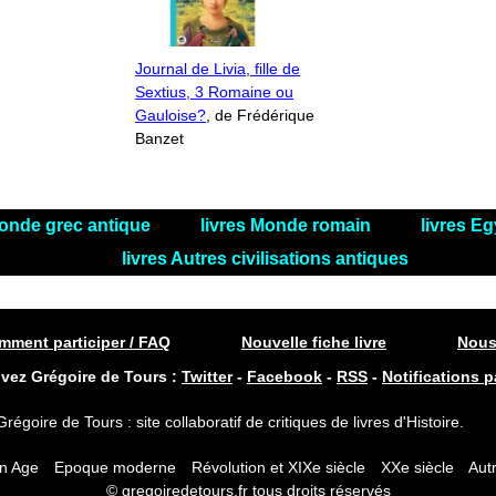
Journal de Livia, fille de
Sextius, 3 Romaine ou
Gauloise?
, de Frédérique
Banzet
Monde grec antique
livres Monde romain
livres Eg
livres Autres civilisations antiques
ment participer / FAQ
Nouvelle fiche livre
Nous
ivez Grégoire de Tours :
Twitter
-
Facebook
-
RSS
-
Notifications p
Grégoire de Tours : site collaboratif de critiques de livres d'Histoire.
n Age
Epoque moderne
Révolution et XIXe siècle
XXe siècle
Autr
© gregoiredetours.fr tous droits réservés