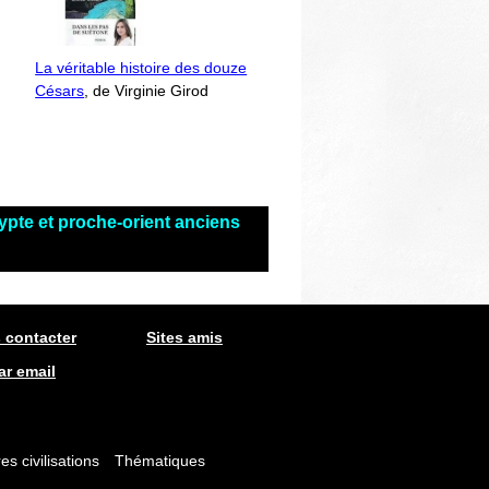
La véritable histoire des douze
Césars
, de Virginie Girod
ypte et proche-orient anciens
 contacter
Sites amis
ar email
es civilisations
Thématiques