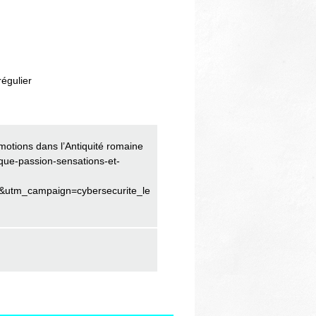
régulier
émotions dans l’Antiquité romaine
rque-passion-sensations-et-
tm_campaign=cybersecurite_les_etats_doivent_affronter_de_nouvel