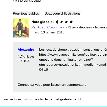
classe de sixième.
Pour tous publics
Beaucoup d'illustrations
Note globale :
Par
Adam Craponne
- 772 avis déposés - lecteur 
mardi 13 janvier 2015
Alexandre
Les jeux du cirque : passion, sensations et 
https://www.revueconflits.com/les-jeux-du-ci
417 critiques
emotions-dans-lantiquite-romaine/?
21/04/23
utm_source=newsletter&utm_medium=email&u
04-19
Connectez-vous
pour laisser un commentaire
vos lectures historiques facilement et gratuitement !