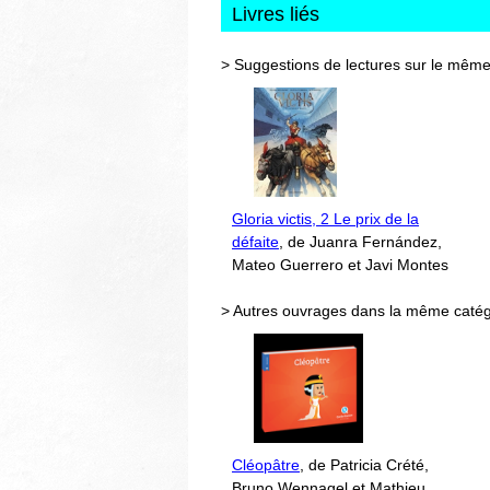
Livres liés
> Suggestions de lectures sur le même
Gloria victis, 2 Le prix de la
défaite
, de Juanra Fernández,
Mateo Guerrero et Javi Montes
> Autres ouvrages dans la même catég
Cléopâtre
, de Patricia Crété,
Bruno Wennagel et Mathieu