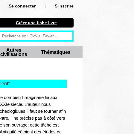
Se connecter
|
S'inscrire
Se connecter
Créer une fiche livre
S'inscrire
Créer une fiche livre
Autres
Thématiques
civilisations
Antiquité
Moyen Age
Epoque moderne
uent
"
Révolution et XIXe siècle
 combien l'imaginaire lié aux
XXIe siècle. L'auteur nous
XXe siècle
héologiques il faut se tourner afin
ntre, il ne précise pas à côté vers
Autres civilisations
de son ouvrage; cette tâche est
'Antiquité côtoient des études de