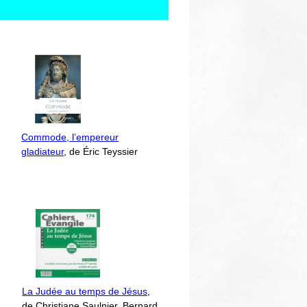
Commode, l’empereur
gladiateur
, de Éric Teyssier
La Judée au temps de Jésus
,
de Christiane Saulnier, Bernard