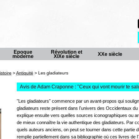
Epoque
Révolution et
XXe siècle
moderne
XIXe siècle
istoire
>
Antiquité
> Les gladiateurs
Avis de Adam Craponne : "
Ceux qui vont mourir te sal
"Les gladiateurs" commence par un avant-propos qui souligne
gladiateurs reste présent dans l'univers des Occidentaux du 
explique ensuite vers quelles sources iconographiques ou arc
de mieux connaître la vie authentique des gladiateurs. Par co
quels auteurs anciens, on peut se tourner dans cette partie 
remplie partiellement dans sa bibliographie où ces livres de l