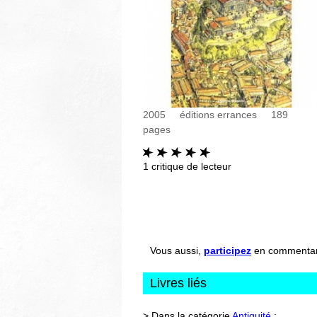
2005
éditions errances
189
pages
1
critique de lecteur
Vous aussi,
participez
en commentant 
Livres liés
> Dans la catégorie
Antiquité
: