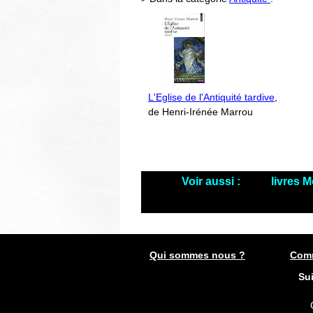
L'Eglise de l'Antiquité tardive
,
de Henri-Irénée Marrou
Voir aussi :
livres 
Qui sommes nous ?
Comm
Su