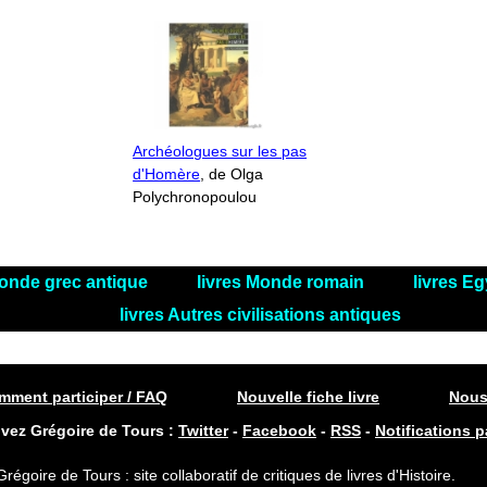
Archéologues sur les pas
d'Homère
, de Olga
Polychronopoulou
Monde grec antique
livres Monde romain
livres Eg
livres Autres civilisations antiques
ment participer / FAQ
Nouvelle fiche livre
Nous
ivez Grégoire de Tours :
Twitter
-
Facebook
-
RSS
-
Notifications p
Grégoire de Tours : site collaboratif de critiques de livres d'Histoire.