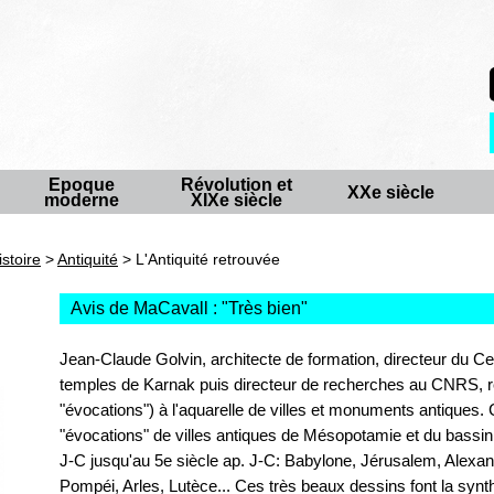
Epoque
Révolution et
XXe siècle
moderne
XIXe siècle
istoire
>
Antiquité
> L'Antiquité retrouvée
Avis de MaCavall : "
Très bien
"
Jean-Claude Golvin, architecte de formation, directeur du Ce
temples de Karnak puis directeur de recherches au CNRS, réa
"évocations") à l'aquarelle de villes et monuments antiques
"évocations" de villes antiques de Mésopotamie et du bassin
J-C jusqu'au 5e siècle ap. J-C: Babylone, Jérusalem, Alexand
Pompéi, Arles, Lutèce... Ces très beaux dessins font la sy