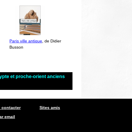
Paris ville antique
, de Didier
Busson
ypte et proche-orient anciens
 contacter
Sites amis
ar email