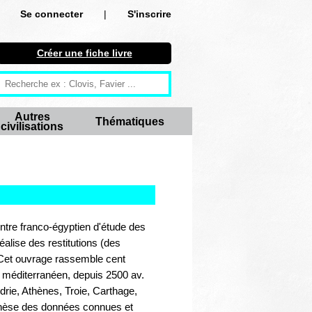
Se connecter
|
S'inscrire
Se connecter
Créer une fiche livre
S'inscrire
Créer une fiche livre
Autres
Thématiques
civilisations
Antiquité
Moyen Age
Epoque moderne
Révolution et XIXe siècle
ntre franco-égyptien d'étude des
lise des restitutions (des
XXe siècle
. Cet ouvrage rassemble cent
 méditerranéen, depuis 2500 av.
Autres civilisations
rie, Athènes, Troie, Carthage,
nthèse des données connues et