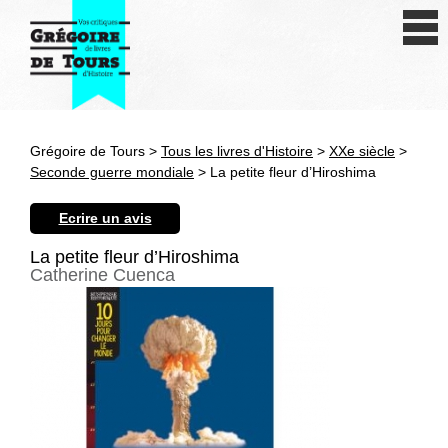
Se connecter
S'inscrire
Créer une fiche livre
Grégoire de Tours >
Tous les livres d'Histoire
>
XXe siècle
>
Antiquité
Seconde guerre mondiale
> La petite fleur d’Hiroshima
Moyen Age
Ecrire un avis
Epoque moderne
La petite fleur d’Hiroshima
Catherine Cuenca
Révolution et XIXe siècle
XXe siècle
Autres civilisations
Thématiques