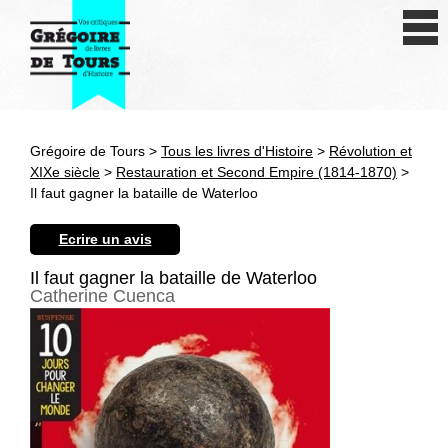
Se connecter
S'inscrire
Créer une fiche livre
Grégoire de Tours >
Tous les livres d'Histoire
>
Révolution et
Antiquité
XIXe siècle
>
Restauration et Second Empire (1814-1870)
>
Il faut gagner la bataille de Waterloo
Moyen Age
Ecrire un avis
Epoque moderne
Il faut gagner la bataille de Waterloo
Catherine Cuenca
Révolution et XIXe siècle
XXe siècle
Autres civilisations
Thématiques