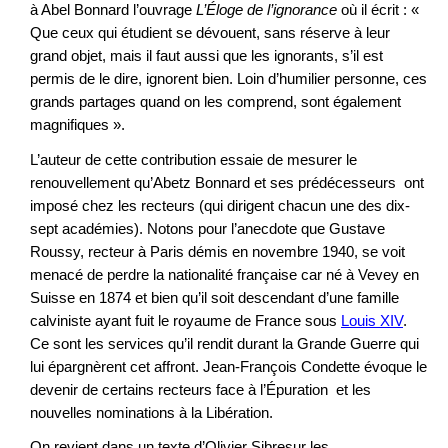
à Abel Bonnard l’ouvrage
L’
É
loge de l’ignorance
où il écrit : «
Que ceux qui étudient se dévouent, sans réserve à leur
grand objet, mais il faut aussi que les ignorants, s’il est
permis de le dire, ignorent bien. Loin d’humilier personne, ces
grands partages quand on les comprend, sont également
magnifiques ».
L’auteur de cette contribution essaie de mesurer le
renouvellement qu’Abetz Bonnard et ses prédécesseurs ont
imposé chez les recteurs (qui dirigent chacun une des dix-
sept académies). Notons pour l’anecdote que Gustave
Roussy, recteur à Paris démis en novembre 1940, se voit
menacé de perdre la nationalité française car né à Vevey en
Suisse en 1874 et bien qu’il soit descendant d’une famille
calviniste ayant fuit le royaume de France sous
Louis XIV
.
Ce sont les services qu’il rendit durant la Grande Guerre qui
lui épargnèrent cet affront. Jean-François Condette évoque le
devenir de certains recteurs face à l’Épuration et les
nouvelles nominations à la Libération.
On revient dans un texte d’Olivier Sibresur les