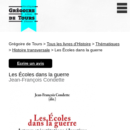
Se connecter
S'inscrire
Créer une fiche livre
Grégoire de Tours >
Tous les livres d'Histoire
>
Thématiques
Antiquité
>
Histoire transversale
> Les Écoles dans la guerre
Moyen Age
Ecrire un avis
Epoque moderne
Les Écoles dans la guerre
Jean-François Condette
Révolution et XIXe siècle
XXe siècle
Autres civilisations
Thématiques