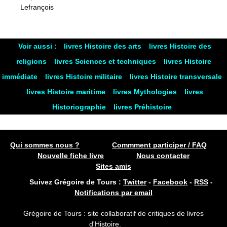
Lefrançois
Voir aussi :
livres Histoire des arts
livres Histoire des
religions
livres Sciences et techniques
livres Histoire
immédiate
livres Histoire militaire
livres Histoire transversale
livres Histoire maritime
livres Mythologies
livres
Historiographie
livres Préhistoire
Qui sommes nous ?
Commment participer / FAQ
Nouvelle fiche livre
Nous contacter
Sites amis
Suivez Grégoire de Tours :
Twitter
-
Facebook
-
RSS
-
Notifications par email
Grégoire de Tours : site collaboratif de critiques de livres
d'Histoire.