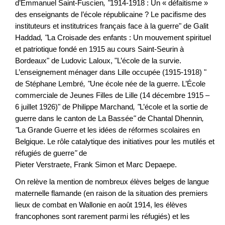
d’Emmanuel Saint-Fuscien
,
"
1914-1918 : Un « défaitisme »
des enseignants de l’école républicaine ? Le pacifisme des
instituteurs et institutrices français face à la guerre" de Galit
Haddad
,
"
La Croisade des enfants : Un mouvement spirituel
et patriotique fondé en 1915 au cours Saint-Seurin à
Bordeaux" de Ludovic Laloux, "L’école de la survie.
L’enseignement ménager dans Lille occupée (1915-1918) "
de Stéphane Lembré
,
"
Une école née de la guerre. L’École
commerciale de Jeunes Filles de Lille (14 décembre 1915 –
6 juillet 1926)" de Philippe Marchand
,
"
L’école et la sortie de
guerre dans le canton de La Bassée
"
de Chantal Dhennin
,
"
La Grande Guerre et les idées de réformes scolaires en
Belgique. Le rôle catalytique des initiatives pour les mutilés et
réfugiés de guerre
"
de
Pieter Verstraete, Frank Simon et Marc Depaepe.
On relève la mention de nombreux élèves belges de langue
maternelle flamande (en raison de la situation des premiers
lieux de combat en Wallonie en août 1914, les élèves
francophones sont rarement parmi les réfugiés) et les