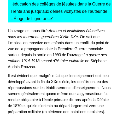
l’éducation des collèges de jésuites dans la Guerre de
Trente ans jusqu’aux délires vichystes de l’auteur de
L’Éloge de l’ignorance
"
L’ouvrage est sous-titré
Acteurs et institutions éducatives
dans les tourments guerrières XVIIe-XXe
. On sait que
l’implication massive des enfants dans un conflit du point de
vue de la propagande date la Première Guerre mondiale
surtout depuis la sortie en 1993 de l’ouvrage
La guerre des
enfants 1914-1918 : essai d'histoire culturelle
de Stéphane
Audoin-Rouzeau.
Il est évident que, malgré le fait que l’enseignement soit peu
développé avant la fin du XXe siècle, les conflits ont eu des
répercussions sur les établissements d’enseignement. Nous
savons généralement quand même que la gymnastique fut
rendue obligatoire à l'école primaire dix ans après la Défaite
de 1870 et qu'elle s'orienta au départ largement vers une
préparation militaire (expérience des bataillons scolaires).