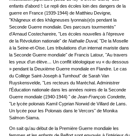
enfants d’abord !: Le repli des écoles loin des dangers de la
guerre en France (1939-1944) de Matthieu Devigne
,
"Khâgneux et des khâgneuses lyonnais(e)s pendant la
Seconde Guerre mondiale. Des parcours tourmentés"
d’Arnaud Costechareire
,
"Les écoles nouvelles à l’épreuve
de la Révolution nationale" de
Nathalie Duval,
"De la Moselle
à la Seine-et-Oise. Les tribulations d’un internat mariste dans
la Seconde Guerre mondiale" de Francis Latour
,
"Au travers
les yeux d’un élève… Un conflit idéologique vu « du dessous
» pendant la Deuxième Guerre mondiale en Flandre. Le cas
du Collège Saint-Joseph à Turnhout" de Sarah Van
Ruyskensvelde
,
"Les recteurs du Maréchal. Administrer
l’Éducation nationale dans les années noires de la Seconde
Guerre mondiale (1940-1944) " de
Jean-François Condette,
"Le lycée polonais Kamil Cyprian Norwid de Villard de Lans.
Un lycée pour les Polonais dans le Vercors" de Monika
Salmon-Siama.
On sait qu'au début de la Première Guerre mondiale les
femmes et les enfants de Belfort sont envoyés à l'intérieur du