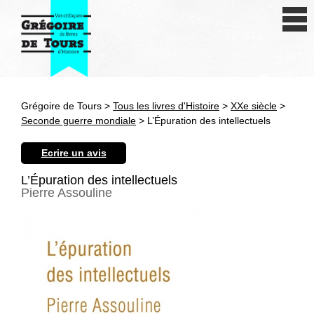
Se connecter
S'inscrire
Créer une fiche livre
Grégoire de Tours >
Tous les livres d'Histoire
>
XXe siècle
>
Antiquité
Seconde guerre mondiale
> L’Épuration des intellectuels
Moyen Age
Ecrire un avis
Epoque moderne
L’Épuration des intellectuels
Pierre Assouline
Révolution et XIXe siècle
XXe siècle
Autres civilisations
Thématiques