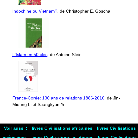
Indochine ou Vietnam?
, de Christopher E. Goscha
L'Islam en 50 clés
, de Antoine Sfeir
France-Corée: 130 ans de relations 1886-2016
, de Jin-
Mieung Li et Saangkyun Yi
Voir aussi :
livres Civilisations africaines
livres Civilisations
américaines
livres Civilisations asiatiques
livres Civilisations