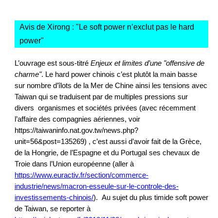
Avis de Xirong : "
Le soft power n’exclut pas le hard
power
"
L’ouvrage est sous-titré
Enjeux et limites d’une
"offensive de
charme
"
. Le hard power chinois c’est plutôt la main basse
sur nombre d’îlots de la Mer de Chine ainsi les tensions avec
Taiwan qui se traduisent par de multiples pressions sur
divers organismes et sociétés privées (avec récemment
l’affaire des compagnies aériennes, voir
https://taiwaninfo.nat.gov.tw/news.php?
unit=56&post=135269) , c’est aussi d’avoir fait de la Grèce,
de la Hongrie, de l’Espagne et du Portugal ses chevaux de
Troie dans l’Union européenne (aller à
https://www.euractiv.fr/section/commerce-
industrie/news/macron-esseule-sur-le-controle-des-
investissements-chinois/
). Au sujet du plus timide soft power
de Taiwan, se reporter à