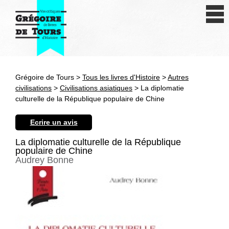
Se connecter
S'inscrire
Créer une fiche livre
Grégoire de Tours >
Tous les livres d'Histoire
>
Autres
Antiquité
civilisations
>
Civilisations asiatiques
> La diplomatie
culturelle de la République populaire de Chine
Moyen Age
Ecrire un avis
Epoque moderne
La diplomatie culturelle de la République
populaire de Chine
Révolution et XIXe siècle
Audrey Bonne
XXe siècle
Autres civilisations
Thématiques