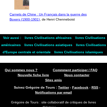
Carnets de Chine : Un Français dans la guerre des
Boxers (1900-1901)
, de Henri Chenneboist
Voir aussi :
livres Civilisations africaines
livres Civilisations
américaines
livres Civilisations asiatiques
livres Civilisations
d'Europe centrale et orientale
livres Civilisations islamiques
Qui sommes nous ?
Commment participer / FAQ
Nouvelle fiche livre
Nous contacter
Sites amis
Suivez Grégoire de Tours :
Twitter
-
Facebook
-
RSS
-
Notifications par email
Grégoire de Tours : site collaboratif de critiques de livres