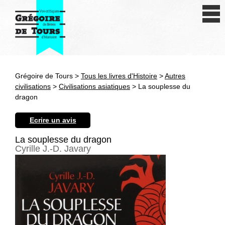
Se connecter
S'inscrire
Créer une fiche livre
Grégoire de Tours >
Tous les livres d'Histoire
>
Autres
Antiquité
civilisations
>
Civilisations asiatiques
> La souplesse du
dragon
Moyen Age
Ecrire un avis
Epoque moderne
La souplesse du dragon
Cyrille J.-D. Javary
Révolution et XIXe siècle
XXe siècle
Autres civilisations
Thématiques