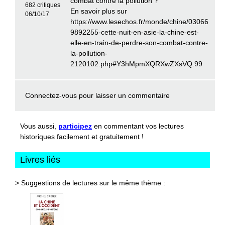
combat contre la pollution ?
682 critiques
En savoir plus sur
06/10/17
https://www.lesechos.fr/monde/chine/03066
9892255-cette-nuit-en-asie-la-chine-est-
elle-en-train-de-perdre-son-combat-contre-
la-pollution-
2120102.php#Y3hMpmXQRXwZXsVQ.99
Connectez-vous
pour laisser un commentaire
Vous aussi,
participez
en commentant vos lectures
historiques facilement et gratuitement !
Livres liés
> Suggestions de lectures sur le même thème :