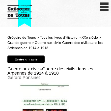
Se connecter
S'inscrire
Créer une fiche livre
Grégoire de Tours >
Tous les livres d'Histoire
>
XXe siècle
>
Antiquité
Grande guerre
> Guerre aux civils-Guerre des civils dans les
Ardennes de 1914 à 1918
Moyen Age
Ecrire un avis
Epoque moderne
Guerre aux civils-Guerre des civils dans les
Ardennes de 1914 à 1918
Révolution et XIXe siècle
Gérard Ponsinet
XXe siècle
Autres civilisations
Thématiques