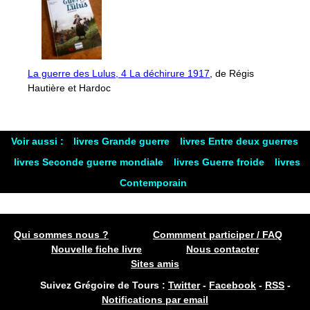
La guerre des Lulus, 4 La déchirure 1917
, de Régis
Hautière et Hardoc
Voir aussi :
livres Grande guerre
livres Entre deux guerres
livres Seconde guerre mondiale
livres Guerre froide
livres
Contemporain
Qui sommes nous ?
Commment participer / FAQ
Nouvelle fiche livre
Nous contacter
Sites amis
Suivez Grégoire de Tours :
Twitter
-
Facebook
-
RSS
-
Notifications par email