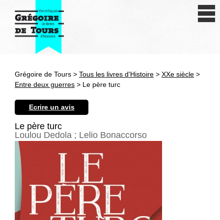
Se connecter
S'inscrire
Créer une fiche livre
Grégoire de Tours >
Tous les livres d'Histoire
>
XXe siècle
>
Antiquité
Entre deux guerres
> Le père turc
Moyen Age
Ecrire un avis
Epoque moderne
Le père turc
Loulou Dedola ; Lelio Bonaccorso
Révolution et XIXe siècle
XXe siècle
Autres civilisations
Thématiques