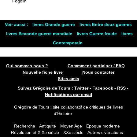
Fogolin
Voir aussi :
livres Grande guerre
livres Entre deux guerres
livres Seconde guerre mondiale
livres Guerre froide
livres
Contemporain
Qui sommes nous ?
Commment participer / FAQ
Nouvelle fiche livre
Nous contacter
Sites amis
Suivez Grégoire de Tours :
Twitter
-
Facebook
-
RSS
-
Notifications par email
Grégoire de Tours : site collaboratif de critiques de livres
d'Histoire.
Recherche
Antiquité
Moyen Age
Epoque moderne
Révolution et XIXe siècle
XXe siècle
Autres civilisations