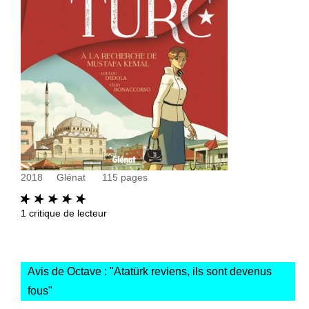
2018
Glénat
115
pages
1
critique de lecteur
Avis de Octave : "
Atatürk reviens, ils sont devenus
fous
"