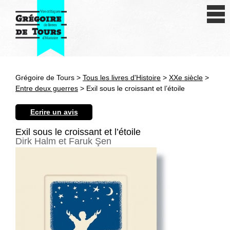
Se connecter
S'inscrire
Créer une fiche livre
Grégoire de Tours >
Tous les livres d'Histoire
>
XXe siècle
>
Antiquité
Entre deux guerres
> Exil sous le croissant et l’étoile
Moyen Age
Ecrire un avis
Epoque moderne
Exil sous le croissant et l’étoile
Dirk Halm et Faruk Şen
Révolution et XIXe siècle
XXe siècle
Autres civilisations
Thématiques