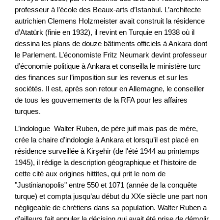
professeur à l’école des Beaux-arts d’Istanbul. L’architecte
autrichien Clemens Holzmeister avait construit la résidence
d’Atatürk (finie en 1932), il revint en Turquie en 1938 où il
dessina les plans de douze bâtiments officiels à Ankara dont
le Parlement. L’économiste Fritz Neumark devint professeur
d’économie politique à Ankara et conseilla le ministère turc
des finances sur l’imposition sur les revenus et sur les
sociétés. Il est, après son retour en Allemagne, le conseiller
de tous les gouvernements de la RFA pour les affaires
turques.
L’indologue Walter Ruben, de père juif mais pas de mère,
crée la chaire d’indologie à Ankara et lorsqu’il est placé en
résidence surveillée à Kirşehir (de l'été 1944 au printemps
1945), il rédige la description géographique et l’histoire de
cette cité aux origines hittites, qui prit le nom de
"Justinianopolis" entre 550 et 1071 (année de la conquête
turque) et compta jusqu’au début du XXe siècle une part non
négligeable de chrétiens dans sa population. Walter Ruben a
d’ailleurs fait annuler la décision qui avait été prise de démolir