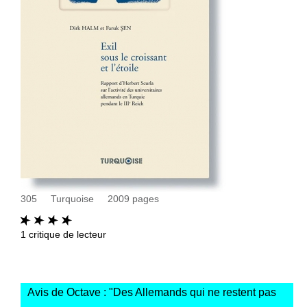
305
Turquoise
2009
pages
1
critique de lecteur
Avis de Octave : "
Des Allemands qui ne restent pas