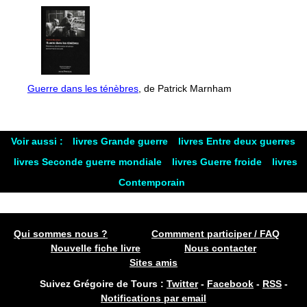
Guerre dans les ténèbres
, de Patrick Marnham
Voir aussi :
livres Grande guerre
livres Entre deux guerres
livres Seconde guerre mondiale
livres Guerre froide
livres
Contemporain
Qui sommes nous ?
Commment participer / FAQ
Nouvelle fiche livre
Nous contacter
Sites amis
Suivez Grégoire de Tours :
Twitter
-
Facebook
-
RSS
-
Notifications par email