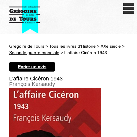
Se connecter
S'inscrire
Créer une fiche livre
Grégoire de Tours >
Tous les livres d'Histoire
>
XXe siècle
>
Antiquité
Seconde guerre mondiale
> L'affaire Cicéron 1943
Moyen Age
Ecrire un avis
Epoque moderne
L'affaire Cicéron 1943
François Kersaudy
Révolution et XIXe siècle
XXe siècle
Autres civilisations
Thématiques