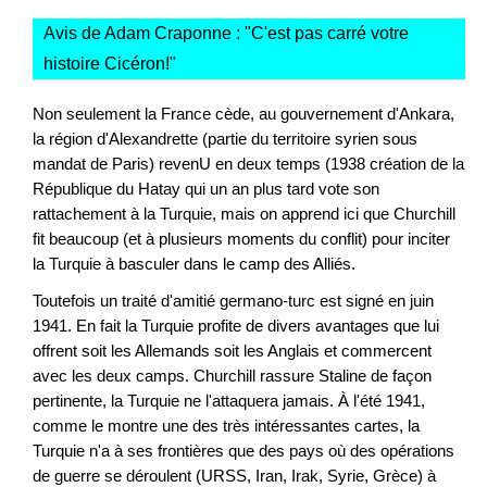
Avis de Adam Craponne : "
C'est pas carré votre
histoire Cicéron!
"
Non seulement la France cède, au gouvernement d'Ankara,
la région d'Alexandrette (partie du territoire syrien sous
mandat de Paris) revenU en deux temps (1938 création de la
République du Hatay qui un an plus tard vote son
rattachement à la Turquie, mais on apprend ici que Churchill
fit beaucoup (et à plusieurs moments du conflit) pour inciter
la Turquie à basculer dans le camp des Alliés.
Toutefois un traité d'amitié germano-turc est signé en juin
1941. En fait la Turquie profite de divers avantages que lui
offrent soit les Allemands soit les Anglais et commercent
avec les deux camps. Churchill rassure Staline de façon
pertinente, la Turquie ne l'attaquera jamais. À l'été 1941,
comme le montre une des très intéressantes cartes, la
Turquie n'a à ses frontières que des pays où des opérations
de guerre se déroulent (URSS, Iran, Irak, Syrie, Grèce) à