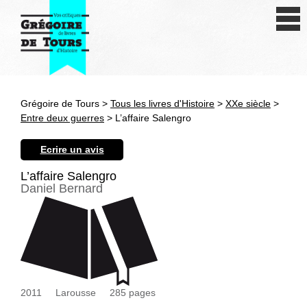
Se connecter
S'inscrire
Créer une fiche livre
Grégoire de Tours >
Tous les livres d'Histoire
>
XXe siècle
>
Antiquité
Entre deux guerres
> L’affaire Salengro
Moyen Age
Ecrire un avis
Epoque moderne
L’affaire Salengro
Daniel Bernard
Révolution et XIXe siècle
XXe siècle
Autres civilisations
2011
Larousse
285
pages
Thématiques