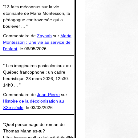
Thématiques
"13 faits méconnus sur la vie
étonnante de Maria Montessori, la
pédagogue controversée qui a
boulever ... "
Commentaire de
Zaynab
sur
Maria
Montessori : Une vie au service de
l’enfant
, le 06/05/2026
" Les imaginaires postcoloniaux au
Québec francophone : un cadre
heuristique 23 mars 2026, 12h30-
14h0 ... "
Commentaire de
Jean-Pierre
sur
Histoire de la décolonisation au
XXe siècle
, le 03/03/2026
"Quel personnage de roman de
Thomas Mann es-tu?
https://www.goethe.de/ins/fr/fr/kul/li/man/26505642-.