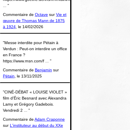
... "
Commentaire de
Octave
sur
Vie et
œuvre de Thomas Mann de 1875
à 1924
, le 14/02/2026
"Messe interdite pour Pétain à
Verdun : Peut-on interdire un office
en France ?
https://www.msn.com/f ... "
Commentaire de
Benjamin
sur
Pétain
, le 13/11/2025
"CINÉ-DÉBAT « LOUISE VIOLET »
film d’Éric Besnard avec Alexandra
Lamy et Grégory Gadebois.
Vendredi 2 ... "
Commentaire de
Adam Craponne
sur
L'instituteur au début du XXe