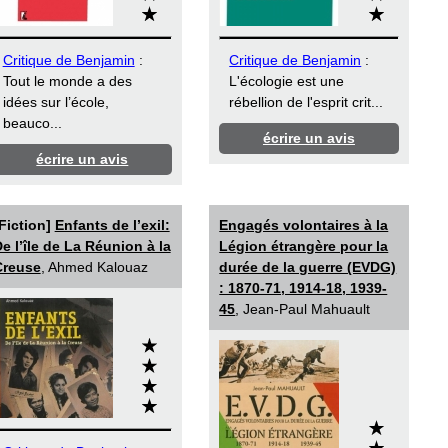
Critique de Benjamin
:
Critique de Benjamin
:
Tout le monde a des
L'écologie est une
idées sur l’école,
rébellion de l'esprit crit...
beauco...
écrire un avis
écrire un avis
Fiction]
Enfants de l’exil:
Engagés volontaires à la
e l’île de La Réunion à la
Légion étrangère pour la
Creuse
, Ahmed Kalouaz
durée de la guerre (EVDG)
: 1870-71, 1914-18, 1939-
45
, Jean-Paul Mahuault