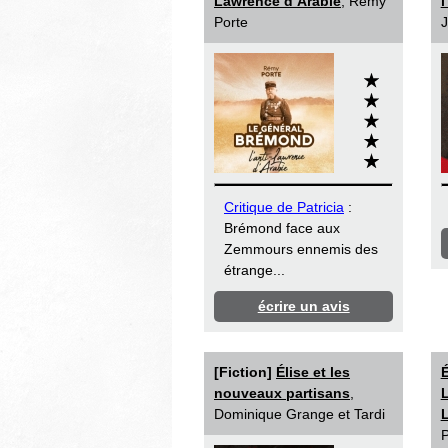
Lawrence d’Arabie
, Rémy
l
Porte
J
Critique de Patricia
:
Brémond face aux
Zemmours ennemis des
étrange...
écrire un avis
[Fiction]
Élise et les
É
nouveaux partisans
,
L
Dominique Grange et Tardi
L
P