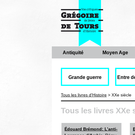
Antiquité
Moyen Age
Grande guerre
Entre d
Tous les livres d'Histoire
> XXe siècle
Tous les livres XXe 
Édouard Brémond: L’anti-