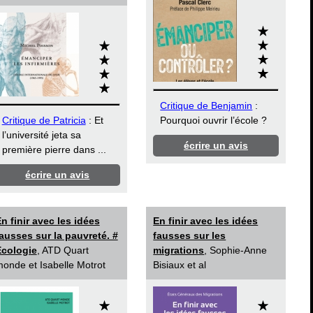
Critique de Benjamin
:
Critique de Patricia
: Et
Pourquoi ouvrir l’école ?
l’université jeta sa
écrire un avis
première pierre dans ...
écrire un avis
n finir avec les idées
En finir avec les idées
ausses sur la pauvreté. #
fausses sur les
Ecologie
, ATD Quart
migrations
, Sophie-Anne
onde et Isabelle Motrot
Bisiaux et al