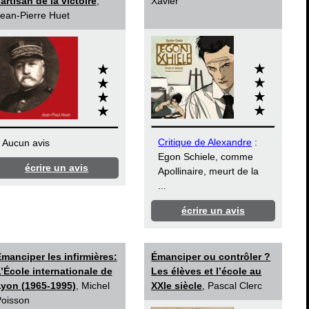
’artisan de la victoire
,
Xavier
ean-Pierre Huet
Critique de Alexandre
:
Aucun avis
Egon Schiele, comme
écrire un avis
Apollinaire, meurt de la
...
écrire un avis
manciper les infirmières:
Émanciper ou contrôler ?
’École internationale de
Les élèves et l’école au
yon (1965-1995)
, Michel
XXIe siècle
, Pascal Clerc
oisson