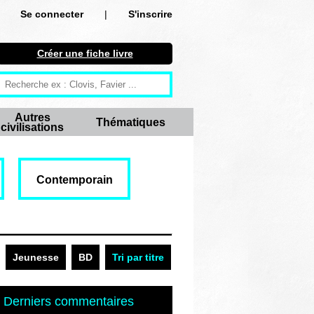
Se connecter
|
S'inscrire
Se connecter
Créer une fiche livre
S'inscrire
Créer une fiche livre
Autres
Thématiques
civilisations
Antiquité
Moyen Age
Contemporain
Epoque moderne
Révolution et XIXe siècle
XXe siècle
Jeunesse
BD
Tri par titre
Autres civilisations
Derniers commentaires