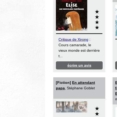
Critique de Xirong
:
Cours camarade, le
vieux monde est derrière
t...
écrire un avis
[Fiction]
En attendant
E
papa
, Stéphane Goblet
f
m