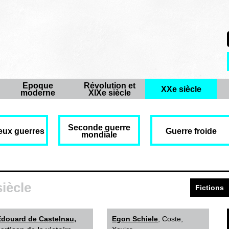
Epoque
Révolution et
XXe siècle
moderne
XIXe siècle
Seconde guerre
eux guerres
Guerre froide
mondiale
siècle
Fictions
Edouard de Castelnau,
Egon Schiele
, Coste,