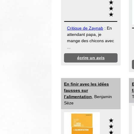
Critique de Zaynab
: En
attendant papa, je
mange des chicons avec
...
écrire un avis
En finir avec les idées
E
fausses sur
f
l’alimentation
, Benjamin
T
Sèze