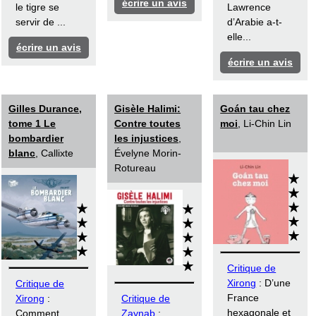
écrire un avis
le tigre se
Lawrence
servir de ...
d’Arabie a-t-
elle...
écrire un avis
écrire un avis
Gilles Durance,
Gisèle Halimi:
Goán tau chez
tome 1 Le
Contre toutes
moi
, Li-Chin Lin
bombardier
les injustices
,
blanc
, Callixte
Évelyne Morin-
Rotureau
Critique de
Xirong
: D’une
Critique de
France
Xirong
:
Critique de
hexagonale et
Comment
Zaynab
: