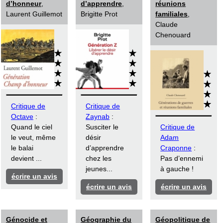
d’honneur
,
d’apprendre
,
réunions
Laurent Guillemot
Brigitte Prot
familiales
,
Claude
Chenouard
Critique de
Critique de
Octave
:
Zaynab
:
Quand le ciel
Susciter le
Critique de
le veut, même
désir
Adam
le balai
d’apprendre
Craponne
:
devient ...
chez les
Pas d’ennemi
jeunes...
à gauche !
écrire un avis
écrire un avis
écrire un avis
Génocide et
Géographie du
Géopolitique de