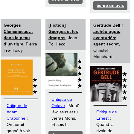
écrire un avis
Georges
[Fiction]
Gertrude Bell :
Clemenceau…
Georges et les
archéologue,
dans la peau
dragons
, Jean-
aventurière,
d’un tigre
, Pierre
Pol Hecq
agent secret
,
Tré-Hardy
Christel
Mouchard
Critique de
Critique de
Octave
: Mont'
Adam
là-d'ssus et tu
Critique de
Craponne
:
verras Mons.
Ernest
:
On aurait
Et sois bi...
Quand la
gagné à voir
rivale de