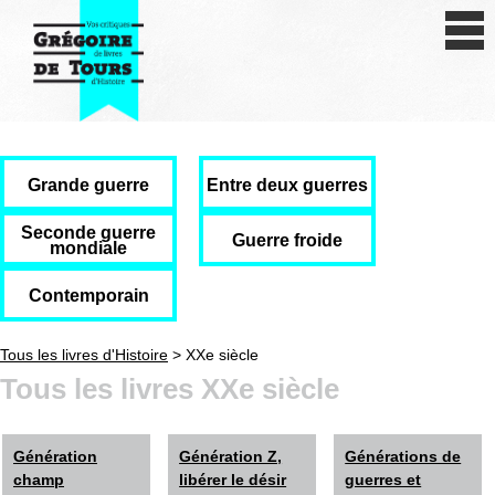
Se connecter
S'inscrire
Créer une fiche livre
Antiquité
Grande guerre
Entre deux guerres
Moyen Age
Seconde guerre
Guerre froide
mondiale
Epoque moderne
Contemporain
Révolution et XIXe siècle
Tous les livres d'Histoire
> XXe siècle
XXe siècle
Tous les livres XXe siècle
Autres civilisations
Génération
Génération Z,
Générations de
Thématiques
champ
libérer le désir
guerres et