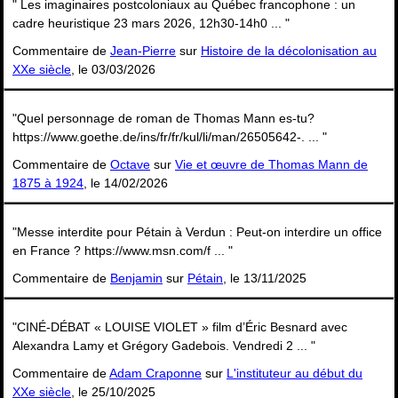
" Les imaginaires postcoloniaux au Québec francophone : un
cadre heuristique 23 mars 2026, 12h30-14h0 ... "
Commentaire de
Jean-Pierre
sur
Histoire de la décolonisation au
XXe siècle
, le 03/03/2026
"Quel personnage de roman de Thomas Mann es-tu?
https://www.goethe.de/ins/fr/fr/kul/li/man/26505642-. ... "
Commentaire de
Octave
sur
Vie et œuvre de Thomas Mann de
1875 à 1924
, le 14/02/2026
"Messe interdite pour Pétain à Verdun : Peut-on interdire un office
en France ? https://www.msn.com/f ... "
Commentaire de
Benjamin
sur
Pétain
, le 13/11/2025
"CINÉ-DÉBAT « LOUISE VIOLET » film d’Éric Besnard avec
Alexandra Lamy et Grégory Gadebois. Vendredi 2 ... "
Commentaire de
Adam Craponne
sur
L'instituteur au début du
XXe siècle
, le 25/10/2025