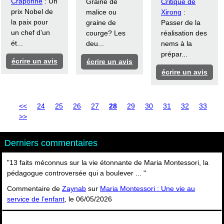
Craponne
: Un
Graine de
Critique de
prix Nobel de
malice ou
Xirong
:
la paix pour
graine de
Passer de la
un chef d’un
courge? Les
réalisation des
ét...
deu...
nems à la
prépar...
écrire un avis
écrire un avis
écrire un avis
<<
24
25
26
27
28
29
30
31
32
33
>>
Derniers commentaires
"13 faits méconnus sur la vie étonnante de Maria Montessori, la
pédagogue controversée qui a boulever ... "
Commentaire de
Zaynab
sur
Maria Montessori : Une vie au
service de l’enfant
, le 06/05/2026