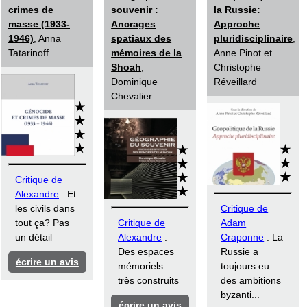
crimes de
souvenir :
la Russie:
masse (1933-
Ancrages
Approche
1946)
, Anna
spatiaux des
pluridisciplinaire
,
Tatarinoff
mémoires de la
Anne Pinot et
Shoah
,
Christophe
Dominique
Réveillard
Chevalier
Critique de
Alexandre
: Et
les civils dans
Critique de
tout ça? Pas
Critique de
Adam
un détail
Alexandre
:
Craponne
: La
Des espaces
Russie a
écrire un avis
mémoriels
toujours eu
très construits
des ambitions
byzanti...
écrire un avis