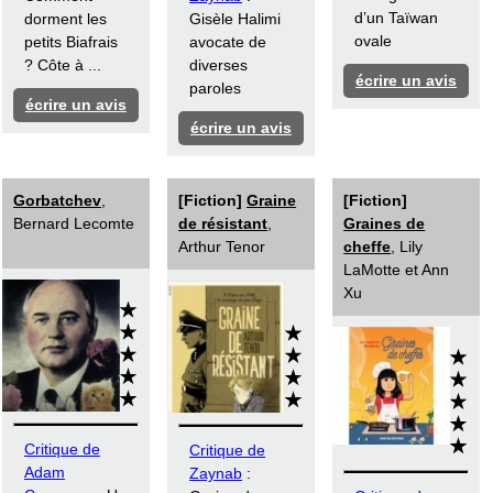
d’un Taïwan
dorment les
Gisèle Halimi
ovale
petits Biafrais
avocate de
? Côte à ...
diverses
écrire un avis
paroles
écrire un avis
écrire un avis
Gorbatchev
,
[Fiction]
Graine
[Fiction]
Bernard Lecomte
de résistant
,
Graines de
Arthur Tenor
cheffe
, Lily
LaMotte et Ann
Xu
Critique de
Critique de
Adam
Zaynab
: