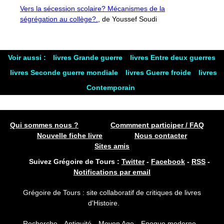
Vers la sécession scolaire? Mécanismes de la
ségrégation au collège?.
, de Youssef Soudi
Voir aussi :
livres Grande guerre
livres Entre deux guerres
livres Seconde guerre mondiale
livres Guerre froide
livres
Contemporain
Qui sommes nous ?
Commment participer / FAQ
Nouvelle fiche livre
Nous contacter
Sites amis
Suivez Grégoire de Tours :
Twitter
-
Facebook
-
RSS
-
Notifications par email
Grégoire de Tours : site collaboratif de critiques de livres
d'Histoire.
Recherche
Antiquité
Moyen Age
Epoque moderne