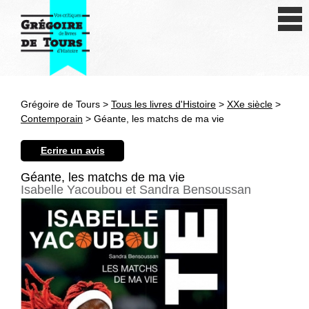
Se connecter
S'inscrire
Créer une fiche livre
Grégoire de Tours >
Tous les livres d'Histoire
>
XXe siècle
>
Antiquité
Contemporain
> Géante, les matchs de ma vie
Moyen Age
Ecrire un avis
Epoque moderne
Géante, les matchs de ma vie
Isabelle Yacoubou et Sandra Bensoussan
Révolution et XIXe siècle
XXe siècle
Autres civilisations
Thématiques