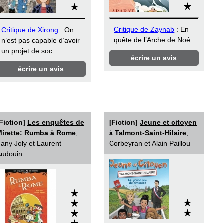
Critique de Zaynab
: En
Critique de Xirong
: On
quête de l’Arche de Noé
n’est pas capable d’avoir
un projet de soc...
écrire un avis
écrire un avis
Fiction]
Les enquêtes de
[Fiction]
Jeune et citoyen
Mirette: Rumba à Rome
,
à Talmont-Saint-Hilaire
,
any Joly et Laurent
Corbeyran et Alain Paillou
Audouin