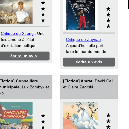
Critique de Xirong
: Une
fois amené à l'état
Critique de Zaynab
:
d'excitation bellique...
Aujourd’hui, elle part
faire le tour du monde...
écrire un avis
écrire un avis
Fiction]
Conseillère
[Fiction]
Ararat
, David Cali
municipale
, Lux Bombyx et
et Claire Zaorski
ib