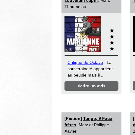
souverain captif
, Marc
T
Thoumelou
Critique de Octave
: La
souveraineté appartient
au peuple mais il ...
écrire un avis
[Fiction]
Tango, 9 Faux
[
frères
, Matz et Philippe
d
Xavier