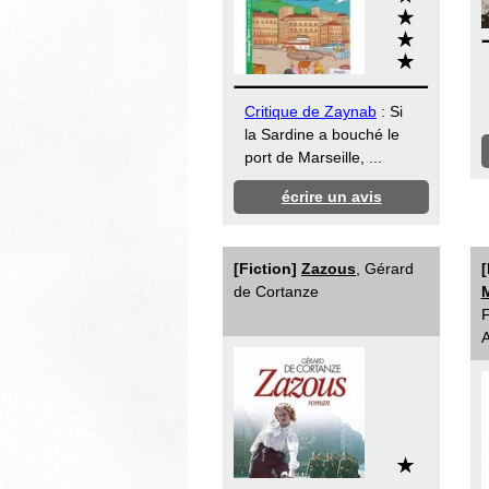
Critique de Zaynab
: Si
la Sardine a bouché le
port de Marseille, ...
écrire un avis
[Fiction]
Zazous
, Gérard
[
de Cortanze
F