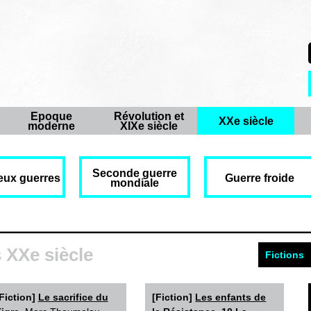
Epoque
Révolution et
XXe siècle
moderne
XIXe siècle
Seconde guerre
eux guerres
Guerre froide
mondiale
 XXe siècle
Fictions
Fiction]
Le sacrifice du
[Fiction]
Les enfants de