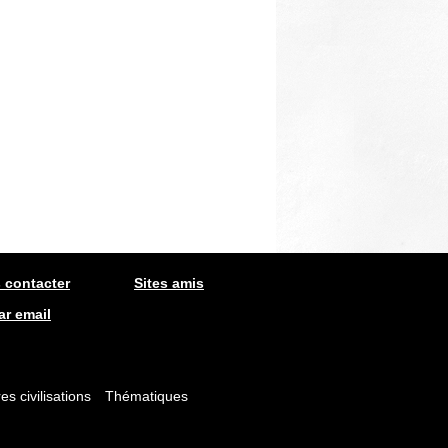
 contacter
Sites amis
ar email
es civilisations
Thématiques