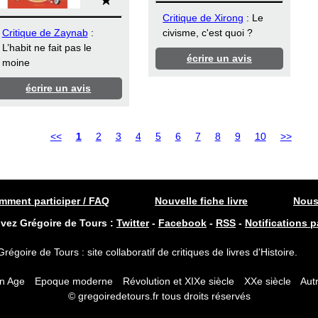
Critique de Xirong
: Le
Critique de Zaynab
:
civisme, c'est quoi ?
L’habit ne fait pas le
écrire un avis
moine
écrire un avis
<<
1
2
3
4
5
6
7
8
9
10
>>
ment participer / FAQ
Nouvelle fiche livre
Nous
ivez Grégoire de Tours :
Twitter
-
Facebook
-
RSS
-
Notifications p
Grégoire de Tours : site collaboratif de critiques de livres d'Histoire.
n Age
Epoque moderne
Révolution et XIXe siècle
XXe siècle
Autr
© gregoiredetours.fr tous droits réservés