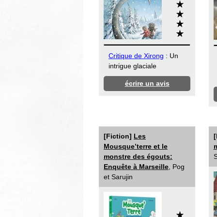
Critique de Xirong
: Un
intrigue glaciale
écrire un avis
[Fiction]
Les
[
Mousque’terre et le
monstre des égouts:
S
Enquête à Marseille
, Pog
et Sarujin