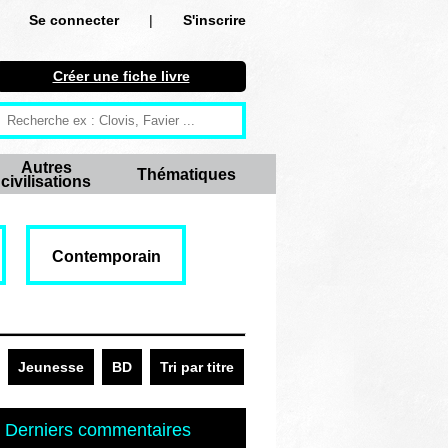
Se connecter
|
S'inscrire
Se connecter
Créer une fiche livre
S'inscrire
Créer une fiche livre
Autres
Thématiques
civilisations
Antiquité
Moyen Age
Contemporain
Epoque moderne
Révolution et XIXe siècle
XXe siècle
Jeunesse
BD
Tri par titre
Autres civilisations
Derniers commentaires