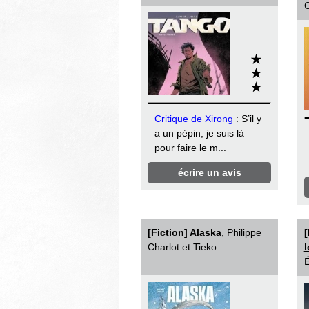
C
Critique de Xirong
: S’il y
a un pépin, je suis là
pour faire le m...
écrire un avis
[Fiction]
Alaska
, Philippe
[
Charlot et Tieko
l
É