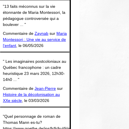
Thématiques
"13 faits méconnus sur la vie
étonnante de Maria Montessori, la
pédagogue controversée qui a
boulever ... "
Commentaire de
Zaynab
sur
Maria
Montessori : Une vie au service de
l’enfant
, le 06/05/2026
" Les imaginaires postcoloniaux au
Québec francophone : un cadre
heuristique 23 mars 2026, 12h30-
14h0 ... "
Commentaire de
Jean-Pierre
sur
Histoire de la décolonisation au
XXe siècle
, le 03/03/2026
"Quel personnage de roman de
Thomas Mann es-tu?
https://www.goethe.de/ins/fr/fr/kul/li/man/26505642-.