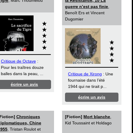
igre
, Marc Thoumelou
la Résistance, 10 La
guerre n’est pas finie
,
Benoît Ers et Vincent
Dugomier
Critique de Octave
:
Pour les traîtres douze
balles dans la peau, ...
Critique de Xirong
: Une
fournaise dans l’été
écrire un avis
1944 qui ne tirait p...
écrire un avis
Fiction]
Chroniques
[Fiction]
Mort blanche
,
iplomatiques, Chine
Kid Toussaint et Holdago
1955
, Tristan Roulot et