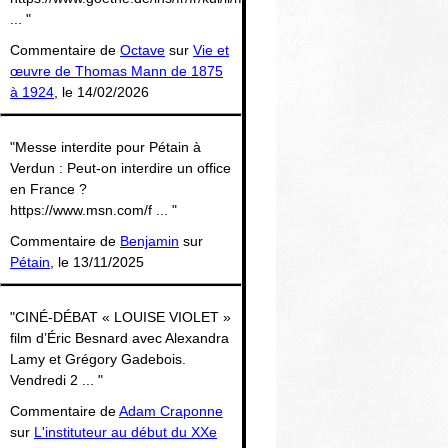
... "
Commentaire de
Octave
sur
Vie et
œuvre de Thomas Mann de 1875
à 1924
, le 14/02/2026
"Messe interdite pour Pétain à
Verdun : Peut-on interdire un office
en France ?
https://www.msn.com/f ... "
Commentaire de
Benjamin
sur
Pétain
, le 13/11/2025
"CINÉ-DÉBAT « LOUISE VIOLET »
film d’Éric Besnard avec Alexandra
Lamy et Grégory Gadebois.
Vendredi 2 ... "
Commentaire de
Adam Craponne
sur
L'instituteur au début du XXe