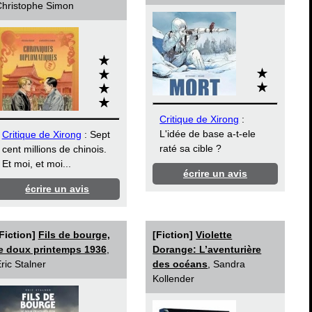
hristophe Simon
Critique de Xirong
:
L'idée de base a-t-ele
Critique de Xirong
: Sept
raté sa cible ?
cent millions de chinois.
Et moi, et moi...
écrire un avis
écrire un avis
Fiction]
Fils de bourge,
[Fiction]
Violette
e doux printemps 1936
,
Dorange: L’aventurière
ric Stalner
des océans
, Sandra
Kollender