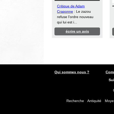
Critique de Adam
Craponne
: Le zazou
refuse l'ordre nouveau
qui lui est i...
écrire un avis
Qui sommes nous ?
Comm
Su
Recherche
Antiquité
Moye