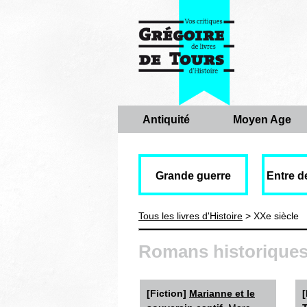
Antiquité
Moyen Age
Grande guerre
Entre d
Tous les livres d'Histoire
> XXe siècle
Romans historiques
[Fiction]
Marianne et le
[