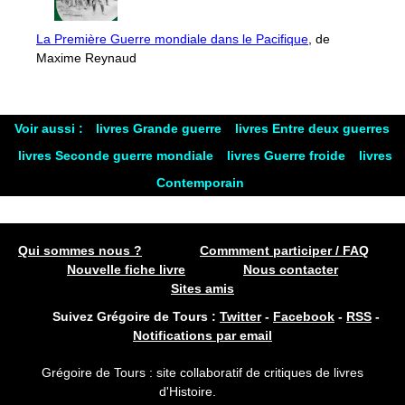
La Première Guerre mondiale dans le Pacifique
, de
Maxime Reynaud
Voir aussi :
livres Grande guerre
livres Entre deux guerres
livres Seconde guerre mondiale
livres Guerre froide
livres
Contemporain
Qui sommes nous ?
Commment participer / FAQ
Nouvelle fiche livre
Nous contacter
Sites amis
Suivez Grégoire de Tours :
Twitter
-
Facebook
-
RSS
-
Notifications par email
Grégoire de Tours : site collaboratif de critiques de livres
d'Histoire.