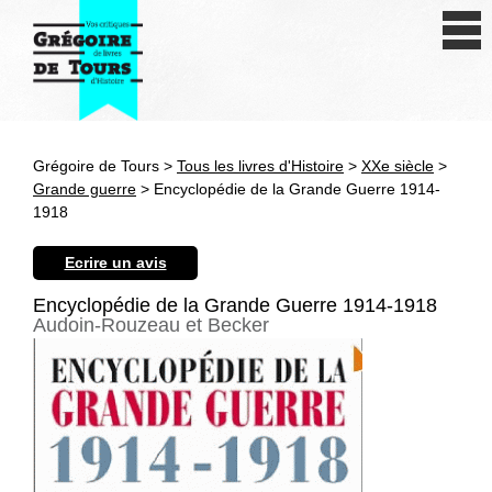
Se connecter
S'inscrire
Créer une fiche livre
Grégoire de Tours >
Tous les livres d'Histoire
>
XXe siècle
>
Antiquité
Grande guerre
> Encyclopédie de la Grande Guerre 1914-
1918
Moyen Age
Ecrire un avis
Epoque moderne
Encyclopédie de la Grande Guerre 1914-1918
Audoin-Rouzeau et Becker
Révolution et XIXe siècle
XXe siècle
Autres civilisations
Thématiques