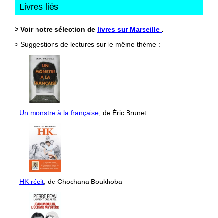
Livres liés
> Voir notre sélection de
livres sur Marseille
.
> Suggestions de lectures sur le même thème :
Un monstre à la française
, de Éric Brunet
HK récit
, de Chochana Boukhoba