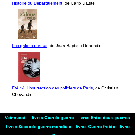
Histoire du Débarquement
, de Carlo D'Este
Les galons perdus
, de Jean-Baptiste Renondin
Eté 44, l'insurrection des policiers de Paris
, de Christian
Chevandier
Voir aussi :
livres Grande guerre
livres Entre deux guerres
livres Seconde guerre mondiale
livres Guerre froide
livres