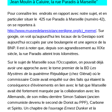
Jean Moulin à Caluire, la rue Paradis à Marseille
"
Pour connaître les endroits en rapport avec notre sujet, et en
particulier situer le 425 rue Paradis à Marseille (numéro 42),
on se reportera à
http://www.museedelaresistanceenligne.org/ici_meme/
. Sur
google, on voit qu’aujourd’hui les locaux de la Gestapo sont
aujourd’hui occupés par une boulangerie et une agence de la
BNP. Il est à noter que, depuis son agrandissement au XIXe
siècle, la rue Paradis atteint trois kilomètres.
Sur le sujet de Marseille sous l’Occupation, on pouvait déjà
avoir une approche avec le tome premier de la BD
Les
Mystères de la quatrième République
(chez Glénat) où le
commissaire Coste avait enquêté sur des faits qui étaient la
conséquence d’évènements en lien avec le fait que Marseille
avait été fortement marquée par la collaboration avec les
Allemands, de son milieu derrière Simon Sabiani (ancien
communiste devenu le second de Doriot au PPF), Carbone
et Spirito. Un chapitre de l'ouvrage
Ernest Dunker et la