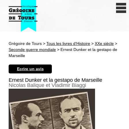
Se connecter
S'inscrire
Créer une fiche livre
Grégoire de Tours >
Tous les livres d'Histoire
>
XXe siècle
>
Antiquité
Seconde guerre mondiale
> Ernest Dunker et la gestapo de
Marseille
Moyen Age
Ecrire un avis
Epoque moderne
Ernest Dunker et la gestapo de Marseille
Nicolas Balique et Vladimir Biaggi
Révolution et XIXe siècle
XXe siècle
Autres civilisations
Thématiques